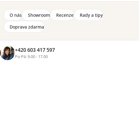
O nás
Showroom
Recenze
Rady a tipy
Doprava zdarma
+420 603 417 597
Po-Pá: 9.00 - 17.00
Značka:
Kocot Kids
Postel Kubi o velikosti (š) 84 x (v) 92 x (d) 184 cm je
vyrobená z lamina 18 mm, hrany zakončené lištou ABS,
nožky z masivního dubového dřeva. Dodávaná s
matrací dle vlastního výběru.
Detailní informace
Výběr
matrace
Zvolte variantu
od
6 990 Kč