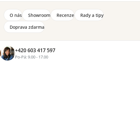
20 580 Kč
O nás
Showroom
Recenze
Rady a tipy
Dodatková police Seth do šatní skříně 2D - béžová
Doprava zdarma
520 Kč
Zobrazit více produktů
+420 603 417 597
Po-Pá: 9.00 - 17.00
Řazení
Výpis
Doporučujeme
Nejlevnější
Nejdražší
Nejprodávanější
Abecedně
produktů
produktů