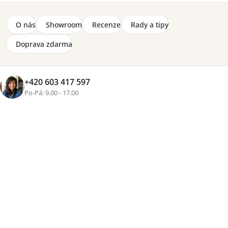
O nás
Showroom
Recenze
Rady a tipy
Doprava zdarma
+420 603 417 597
Po-Pá: 9.00 - 17.00
+1 fotka
Značka:
Lorena Canals
Oboustranný, bavlněný koberec Duetto Toffee z kolekce
Reversible od světoznámé značky Lorena Canals.
Běhoun v přírodní, lněné, karamelové barvě, velikosti
170 x 240 cm. Ekologicky nezávadný materiál a netoxické
barvy. Ruční výroba za férových podmínek. Lze prát v
pračce.