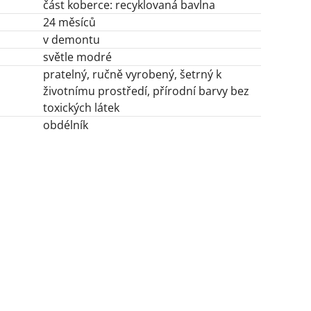
část koberce: recyklovaná bavlna
24 měsíců
v demontu
světle modré
pratelný, ručně vyrobený, šetrný k
životnímu prostředí, přírodní barvy bez
toxických látek
obdélník