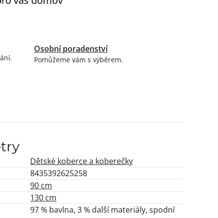
 pro váš domov
Osobní poradenství
ání.
Pomůžeme vám s výběrem.
try
Dětské koberce a koberečky
8435392625258
90 cm
130 cm
97 % bavlna, 3 % další materiály, spodní