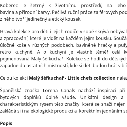
Koberec je šetrný k životnímu prostředí, na jeho
bavlna a přírodní barvy. Pečlivá ruční práce za férových 
z něho tvoří jedinečný a etický kousek.
Hravá kolekce pro děti i jejich rodiče v sobě skrývá nebýval
a zpracování, které je vidět na každém jejím kousku. Součá
úložné koše v různých podobách, bavlněné hračky a pufy 
retro kuchyně. A o kuchyni je vlastně téměř celá ko
pojmenovaná Malý šéfkuchař. Kolekce se hodí do dětských
zapadne do ostatních místností, kde si děti budou hrát v blí
Celou kolekci
Malý šéfkuchař - Little chefs collection
nale
Španělská značka Lorena Canals nachází inspiraci př
bytových doplňků úplně všude. Unikátní design a 
charakteristickým rysem této značky, která se snaží nejen 
zakládá si i na ekologické produkci a korektním jednáním s
Popis