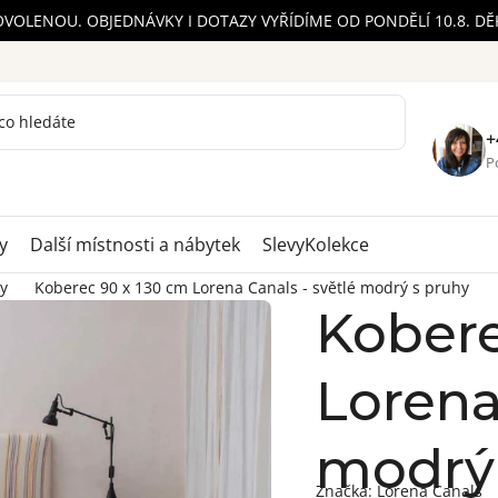
OVOLENOU. OBJEDNÁVKY I DOTAZY VYŘÍDÍME OD PONDĚLÍ 10.8. D
+
Po
y
Další místnosti a nábytek
Slevy
Kolekce
y
Koberec 90 x 130 cm Lorena Canals - světlé modrý s pruhy
Kobere
Lorena
modrý 
Značka:
Lorena Canals