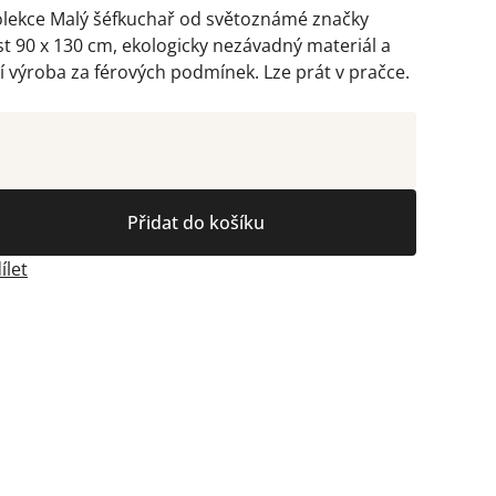
olekce Malý šéfkuchař od světoznámé značky
st 90 x 130 cm, ekologicky nezávadný materiál a
í výroba za férových podmínek. Lze prát v pračce.
Přidat do košíku
ílet