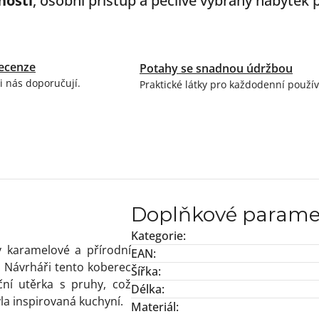
ností
, osobní přístup a pečlivě vybraný nábytek
ecenze
Potahy se snadnou údržbou
i nás doporučují.
Praktické látky pro každodenní použív
Doplňkové parame
Kategorie
:
 karamelové a přírodní
EAN
:
 Návrháři tento koberec
Šířka
:
iční utěrka s pruhy, což
Délka
:
yla inspirovaná kuchyní.
Materiál
: