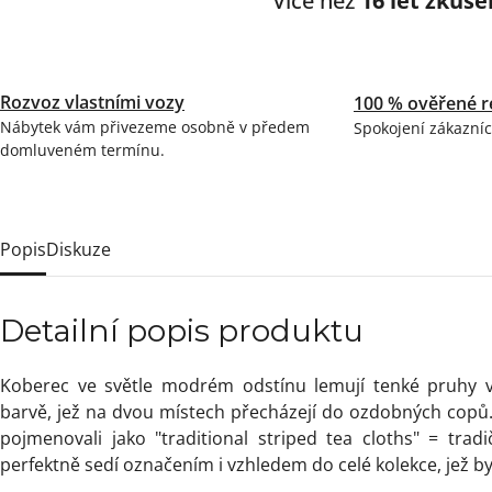
Více než
16 let zkuše
Rozvoz vlastními vozy
100 % ověřené r
Nábytek vám přivezeme osobně v předem
Spokojení zákazníc
domluveném termínu.
Popis
Diskuze
Detailní popis produktu
Koberec ve světle modrém odstínu lemují tenké pruhy v
barvě, jež na dvou místech přecházejí do ozdobných copů.
pojmenovali jako "traditional striped tea cloths" = trad
perfektně sedí označením i vzhledem do celé kolekce, jež b