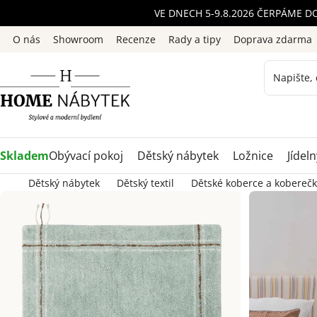
Přejít
VE DNECH 5-9.8.2026 ČERPÁME D
na
O nás
Showroom
Recenze
Rady a tipy
Doprava zdarma
obsah
Skladem
Obývací pokoj
Dětský nábytek
Ložnice
Jídeln
Dětský nábytek
Dětský textil
Dětské koberce a koberečk