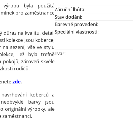
 výrobu byla použitá
Záruční lhůta
:
podmínek pro zaměstnance
Stav dodání
:
Barevné provedení
:
Speciální vlastnosti
:
ý důraz na kvalitu, detail
stí kolekce jsou koberce,
na sezení, vše ve stylu
Tvar
:
lekce, jež byla trefně
 pokojů, zároveň skvěle
zkosti rodičů.
znete
zde
.
i navrhování koberců a
neobvyklé barvy jsou
o originální výrobky, ale
e zaměstnanci.