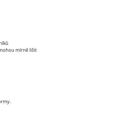
níků
 mohou mírně lišit
ormy.