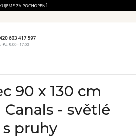
ĚKUJEME ZA POCHOPENÍ.
420 603 417 597
Nákupní ko
-Pá: 9.00 - 17.00
c 90 x 130 cm
 Canals - světlé
s pruhy