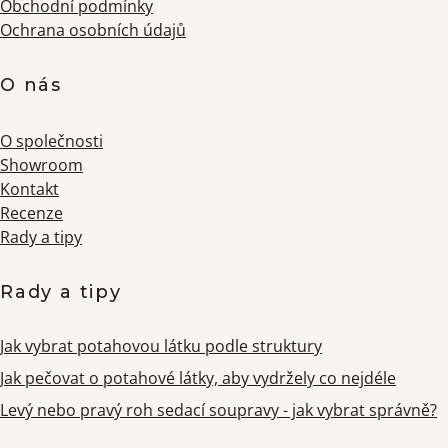
Obchodní podmínky
Ochrana osobních údajů
O nás
O společnosti
Showroom
Kontakt
Recenze
Rady a tipy
Rady a tipy
Jak vybrat potahovou látku podle struktury
Jak pečovat o potahové látky, aby vydržely co nejdéle
Levý nebo pravý roh sedací soupravy - jak vybrat správně?