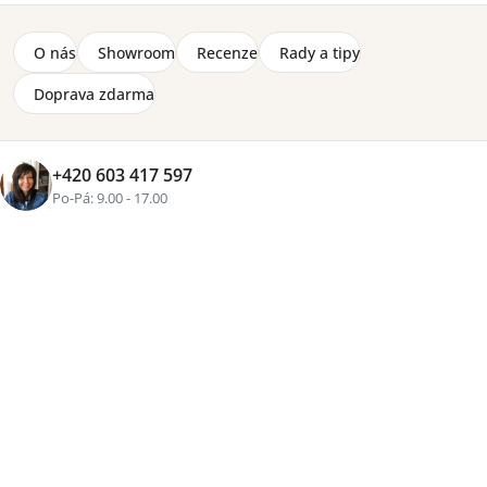
Značka:
Meblar
Moderní komoda Delta o velikosti (š) 90 x (v) 95 x (h) 40
O nás
Showroom
Recenze
Rady a tipy
cm do dětských nebo studentských pokojů. Komoda je
vyrobená z lamina 16 mm, stojí na plastových
Doprava zdarma
nožičkách, kovové úchyty v antracitové barvě a
hrany zakončené lištou ABS.
Detailní informace
+420 603 417 597
2-8 týdnů
Po-Pá: 9.00 - 17.00
4 100 Kč
Přidat do košíku
Tisk
Zeptat se
Sdílet
Více než
16 let zkušeností
, osobní přístup a pečlivě
vybraný nábytek pro váš domov