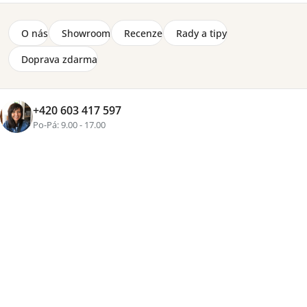
O nás
Showroom
Recenze
Rady a tipy
Doprava zdarma
+420 603 417 597
Po-Pá: 9.00 - 17.00
Značka:
Lenart
Komoda Idea 10 v šedém matném provedení nabízí čtyři
prostorné zásuvky pro praktické uložení oblečení,
dokumentů i každodenních drobností. Díky
jednoduchému modernímu vzhledu snadno zapadne
do ložnice, pracovny i studentského pokoje.
Detailní informace
2-8 týdnů
3 640 Kč