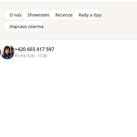
O nás
Showroom
Recenze
Rady a tipy
Doprava zdarma
Značka:
Wersal
+420 603 417 597
4-12 týdnů
Po-Pá: 9.00 - 17.00
1 850 Kč
Přidat do košíku
Tisk
Zeptat se
Sdílet
Více než
16 let zkušeností
, osobní přístup a pečlivě
vybraný nábytek pro váš domov