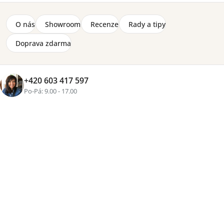
O nás
Showroom
Recenze
Rady a tipy
Doprava zdarma
+420 603 417 597
Značka:
Lenart
Po-Pá: 9.00 - 17.00
LED osvětlení do polic výklopné postele Bed Concept
BC-12 (160).
Detailní informace
2-8 týdnů
1 430 Kč
Přidat do košíku
Tisk
Zeptat se
Sdílet