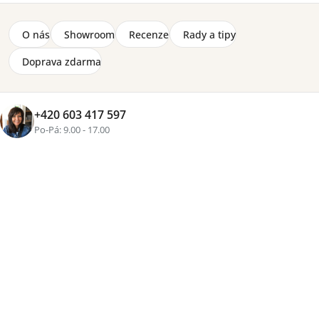
Značka:
ELTAP
Oboustranná matrace se stupněm tvrdosti H3 a výplní z
O nás
Showroom
Recenze
Rady a tipy
HR studené pěny, taštičkových pružin a latexové vrstvy.
Matrace je uložená ve snímatelném potahu na zip.
Doprava zdarma
Detailní informace
2-8 týdnů
+420 603 417 597
4 450 Kč
Po-Pá: 9.00 - 17.00
Přidat do košíku
Tisk
Zeptat se
Sdílet
Více než
16 let zkušeností
, osobní přístup a pečlivě
vybraný nábytek pro váš domov
Rozvoz vlastními vozy