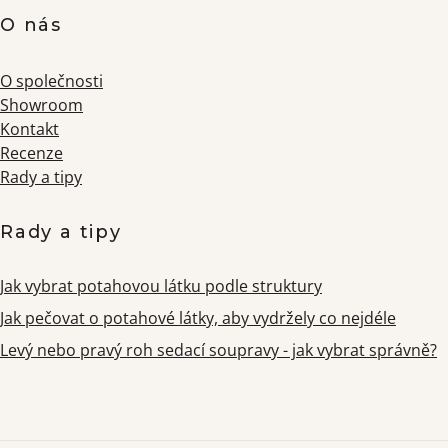
O nás
O společnosti
Showroom
Kontakt
Recenze
Rady a tipy
Rady a tipy
Jak vybrat potahovou látku podle struktury
Jak pečovat o potahové látky, aby vydržely co nejdéle
Levý nebo pravý roh sedací soupravy - jak vybrat správně?