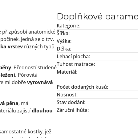
Doplňkové parame
Kategorie
:
 přizpůsobí anatomické
Šířka
:
počinek. Jedná se o tzv.
Výška
:
ika vrstev
různých typů
Délka
:
Lehací plocha
:
Tuhost matrace
:
 pěny
. Předností studené
Materiál
:
oležení.
Pórovitá
velmi dobře
vyrovnává
Počet dodaných kusů
:
Nosnost
:
Stav dodání
:
vá pěna
, má
Záruční lhůta
:
teriálu zajistí
dlouhou
 samostatné kostky, jež