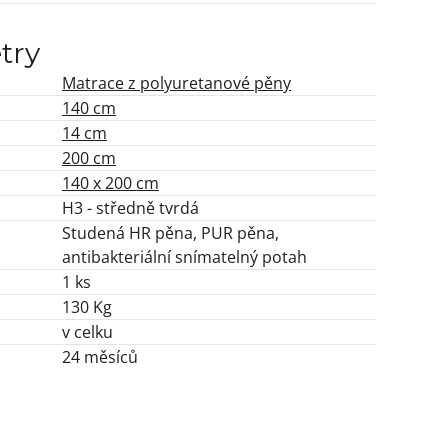
try
Matrace z polyuretanové pěny
140 cm
14 cm
200 cm
140 x 200 cm
H3 - středně tvrdá
Studená HR pěna, PUR pěna,
antibakteriální snímatelný potah
1 ks
130 Kg
v celku
24 měsíců