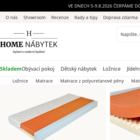
Přejít
VE DNECH 5-9.8.2026 ČERPÁME D
na
O nás
Showroom
Recenze
Rady a tipy
Doprava zdarma
obsah
Skladem
Obývací pokoj
Dětský nábytek
Ložnice
Jídeln
Ložnice
Matrace
Matrace z polyuretanové pěny
Matr