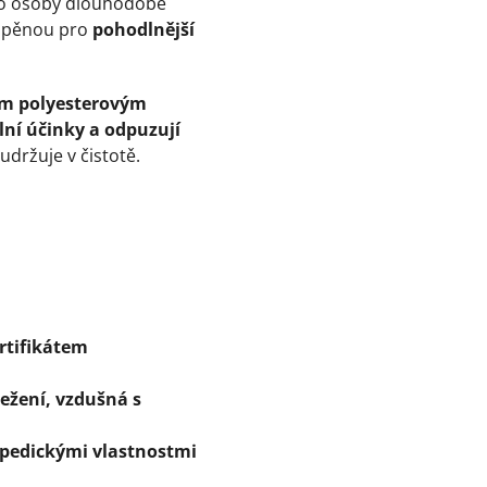
pro osoby dlouhodobě
R pěnou pro
pohodlnější
m polyesterovým
lní účinky a odpuzují
udržuje v čistotě.
rtifikátem
ležení, vzdušná s
opedickými vlastnostmi