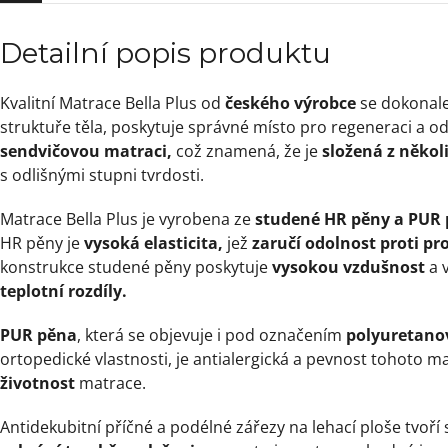
Detailní popis produktu
Kvalitní Matrace Bella Plus od
českého výrobce
se dokonale
struktuře těla, poskytuje správné místo pro regeneraci a od
sendvičovou matraci,
což znamená, že je
složená z někol
s odlišnými stupni tvrdosti.
Matrace Bella Plus je vyrobena ze
studené HR pěny a PUR
HR pěny je
vysoká elasticita,
jež
zaručí odolnost proti pr
konstrukce studené pěny poskytuje
vysokou vzdušnost
a 
teplotní rozdíly.
PUR pěna
, která se objevuje i pod označením
polyuretano
ortopedické vlastnosti, je antialergická a pevnost tohoto ma
životnost
matrace.
Antidekubitní příčné a podélné zářezy na lehací ploše tvoří