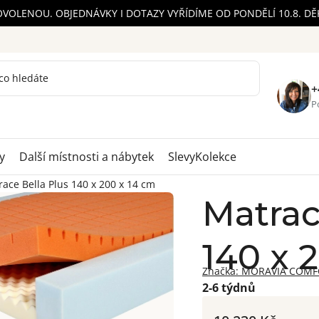
OVOLENOU. OBJEDNÁVKY I DOTAZY VYŘÍDÍME OD PONDĚLÍ 10.8. D
+
Po
y
Další místnosti a nábytek
Slevy
Kolekce
ace Bella Plus 140 x 200 x 14 cm
Matrac
140 x 
Značka:
MORAVIA COMF
2-6 týdnů