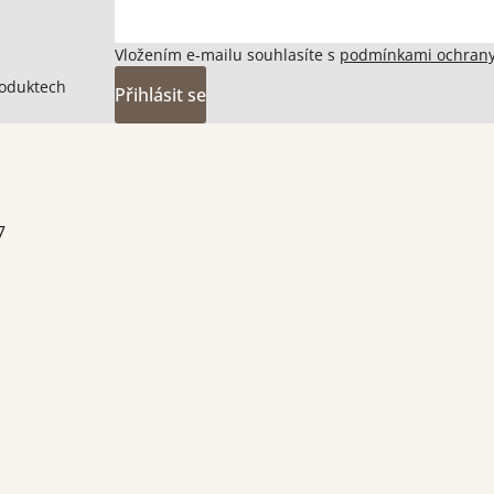
Vložením e-mailu souhlasíte s
podmínkami ochrany
roduktech
Přihlásit se
7