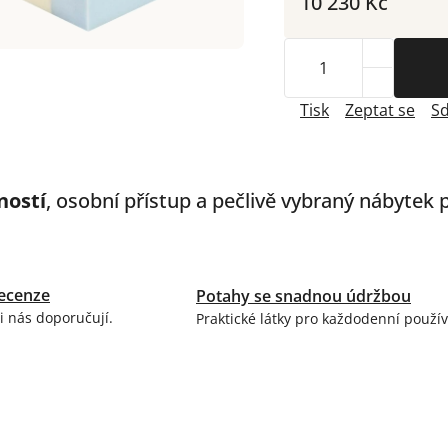
10 230 Kč
Tisk
Zeptat se
Sd
ností
, osobní přístup a pečlivě vybraný nábytek
ecenze
Potahy se snadnou údržbou
i nás doporučují.
Praktické látky pro každodenní použív