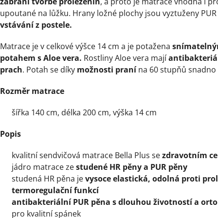
zabrání tvorbě proleženin
, a proto je matrace vhodná i 
upoutané na lůžku. Hrany ložné plochy jsou vyztuženy PU
vstávání z postele.
Matrace je v celkové výšce 14 cm a je potažena
snímatelný
potahem s Aloe vera.
Rostliny Aloe vera mají
antibakteriá
prach
. Potah se díky
možnosti praní
na 60 stupňů snadno 
Rozměr matrace
šířka 140 cm, délka 200 cm, výška 14 cm
Popis
kvalitní sendvičová matrace Bella Plus se
zdravotním ce
jádro matrace ze
studené HR pěny a PUR pěny
studená HR pěna je
vysoce elastická, odolná proti pro
termoregulační funkcí
antibakteriální PUR pěna s dlouhou životností a ort
pro kvalitní spánek