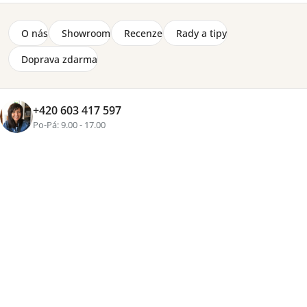
+1 fotka
O nás
Showroom
Recenze
Rady a tipy
Doprava zdarma
Značka:
Wersal
Cenová
skupina
+420 603 417 597
Zvolte variantu
Po-Pá: 9.00 - 17.00
od
32 200 Kč
Přidat do košíku
Tisk
Zeptat se
Sdílet
Více než
16 let zkušeností
, osobní přístup a pečlivě
vybraný nábytek pro váš domov