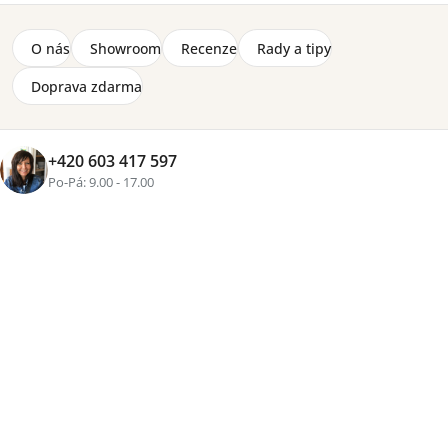
O nás
Showroom
Recenze
Rady a tipy
Doprava zdarma
+420 603 417 597
Po-Pá: 9.00 - 17.00
Značka:
Meblar
Psací stůl Allmo o rozměrech (š) 120 x (v) 76 x (h) 55 cm
je vyrobený z lamina 16 mm, hrany zakončené lištou
ABS. Nábytek je v barevném provedení dub estana +
antracit.
Detailní informace
2-8 týdnů
2 690 Kč