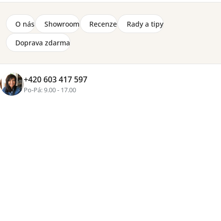
O nás
Showroom
Recenze
Rady a tipy
+1 fotka
Doprava zdarma
Značka:
Meblar
Cenová
+420 603 417 597
skupina
Po-Pá: 9.00 - 17.00
2-8 týdnů
3 920 Kč
Přidat do košíku
Tisk
Zeptat se
Sdílet
Více než
16 let zkušeností
, osobní přístup a pečlivě
vybraný nábytek pro váš domov