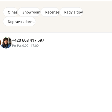
O nás
Showroom
Recenze
Rady a tipy
Doprava zdarma
+420 603 417 597
Po-Pá: 9.00 - 17.00
Značka:
Drewmix
Elegantní jídelní stůl Wenus II S s přírodní dubovou
dýhou a masivní konstrukcí z buku zaujme svou
pevností a jemně zaoblenými hranami. Díky rozkladu ze