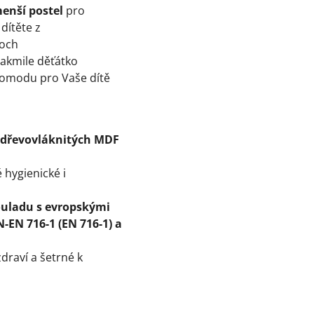
enší postel
pro
dítěte z
loch
akmile děťátko
komodu pro Vaše dítě
 dřevovláknitých MDF
 hygienické i
souladu s evropskými
-EN 716-1 (EN 716-1) a
zdraví a šetrné k