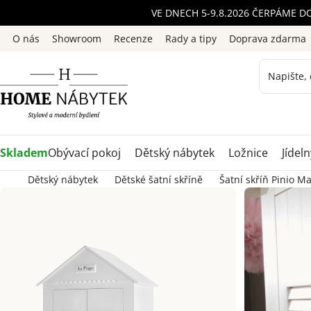
Přejít
VE DNECH 5-9.8.2026 ČERPÁME D
na
O nás
Showroom
Recenze
Rady a tipy
Doprava zdarma
obsah
Skladem
Obývací pokoj
Dětský nábytek
Ložnice
Jídeln
Dětský nábytek
Dětské šatní skříně
Šatní skříň Pinio M