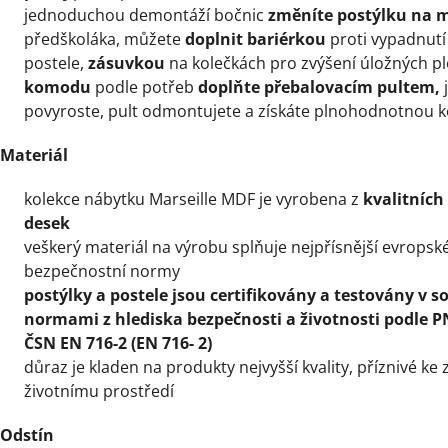
jednoduchou demontáží bočnic
změníte postýlku na m
předškoláka, můžete
doplnit bariérkou
proti vypadnutí 
postele,
zásuvkou
na kolečkách pro zvýšení úložných p
komodu
podle potřeb
doplňte přebalovacím pultem,
j
povyroste, pult odmontujete a získáte plnohodnotnou 
Materiál
kolekce nábytku Marseille MDF je vyrobena z
kvalitních
desek
veškerý materiál na výrobu splňuje nejpřísnější evropské
bezpečnostní normy
postýlky a postele jsou certifikovány a testovány v 
normami z hlediska bezpečnosti a životnosti podle PN
ČSN EN 716-2 (EN 716- 2)
důraz je kladen na produkty nejvyšší kvality, příznivé ke 
životnímu prostředí
Odstín