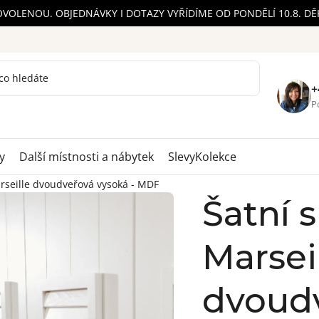
OVOLENOU. OBJEDNÁVKY I DOTAZY VYŘÍDÍME OD PONDĚLÍ 10.8. D
+
Po
y
Další místnosti a nábytek
Slevy
Kolekce
arseille dvoudveřová vysoká - MDF
Šatní s
Marsei
dvoudv