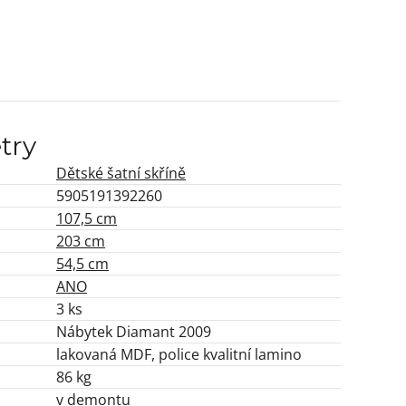
try
Dětské šatní skříně
5905191392260
107,5 cm
203 cm
54,5 cm
ANO
3 ks
Nábytek Diamant 2009
lakovaná MDF, police kvalitní lamino
86 kg
v demontu