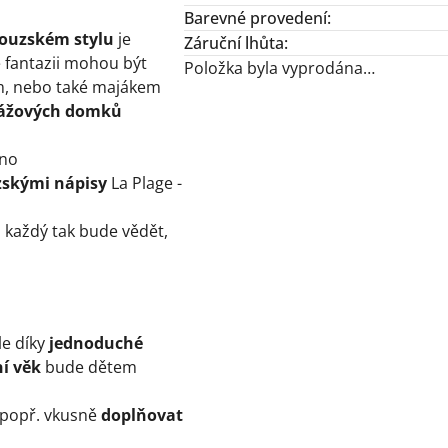
Barevné provedení
:
couzském stylu
je
Záruční lhůta
:
 fantazii mohou být
Položka byla vyprodána…
, nebo také majákem
plážových domků
vno
zskými nápisy
La Plage -
, každý tak bude vědět,
le díky
jednoduché
ní věk
bude dětem
popř. vkusně
doplňovat