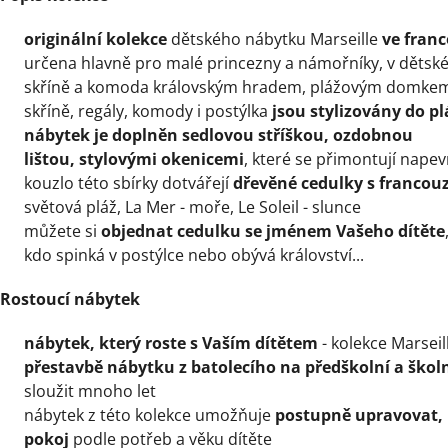
originální kolekce
dětského nábytku Marseille
ve fran
určena hlavně pro malé princezny a námořníky, v dětské
skříně a komoda královským hradem, plážovým domkem
skříně, regály, komody i postýlka
jsou stylizovány do 
nábytek je doplněn sedlovou stříškou, ozdobnou
lištou,
stylovými okenicemi
, které se přimontují nape
kouzlo této sbírky dotvářejí
dřevěné cedulky s francou
světová pláž, La Mer - moře, Le Soleil - slunce
můžete si
objednat cedulku se jménem Vašeho dítěte
kdo spinká v postýlce nebo obývá království...
Rostoucí nábytek
nábytek, který roste s Vaším dítětem
- kolekce Marseil
přestavbě nábytku
z batolecího na předškolní a škol
sloužit mnoho let
nábytek z této kolekce umožňuje
postupně upravovat,
pokoj
podle potřeb a věku dítěte