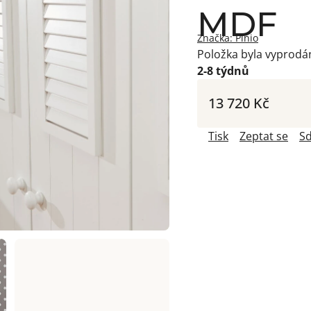
MDF
Značka:
Pinio
Položka byla vyprod
2-8 týdnů
13 720 Kč
Tisk
Zeptat se
Sd