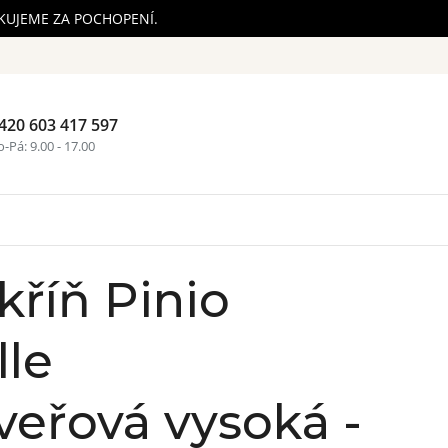
ĚKUJEME ZA POCHOPENÍ.
420 603 417 597
Nákupní ko
-Pá: 9.00 - 17.00
kříň Pinio
lle
eřová vysoká -