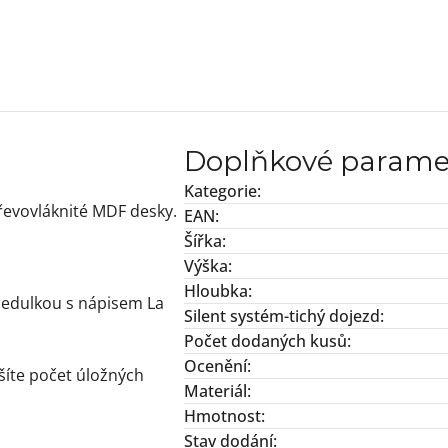
Doplňkové parame
Kategorie
:
dřevovláknité MDF desky.
EAN
:
Šířka
:
Výška
:
Hloubka
:
 cedulkou s nápisem La
Silent systém-tichý dojezd
:
Počet dodaných kusů
:
Ocenění
:
ýšíte počet úložných
Materiál
:
Hmotnost
:
Stav dodání
: