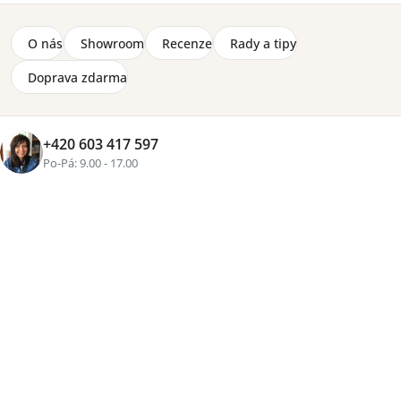
O nás
Showroom
Recenze
Rady a tipy
+11 fotek
Doprava zdarma
Značka:
ELTAP
Rohová sedací souprava Laurence s úložným
+420 603 417 597
prostorem a možností rozložení na lůžko. Kostra z
Po-Pá: 9.00 - 17.00
masivního dřeva a dřevotřísky, sedák a opěrák jsou
vyrobeny z vlnitých pružin faliste a kvalitní
polyuretanové pěny v kombinaci s odolnou HR pěnou.
Rozměry (š) 278 x (v) 92 x (h) 205 cm.
Detailní informace
Cenová
skupina
Zvolte variantu
od
25 650 Kč