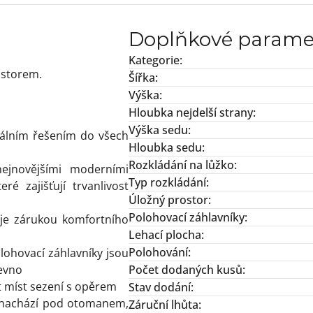
Doplňkové parame
Kategorie
:
ostorem.
Šířka
:
Výška
:
Hloubka nejdelší strany
:
Výška sedu
:
eálním řešením do všech
Hloubka sedu
:
Rozkládání na lůžko
:
ejnovějšími moderními
Typ rozkládání
:
ré zajišťují trvanlivost
Úložný prostor
:
Polohovací záhlavníky
:
je zárukou komfortního
Lehací plocha
:
Polohování
:
polohovací záhlavníky jsou
evno
Počet dodaných kusů
:
t míst sezení s opěrem
Stav dodání
:
e nachází pod otomanem,
Záruční lhůta
: