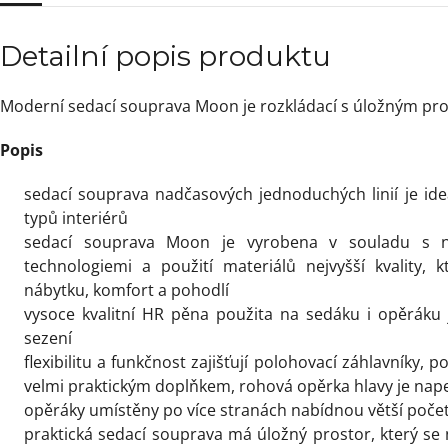
Detailní popis produktu
Moderní sedací souprava Moon je rozkládací s úložným pr
Popis
sedací souprava nadčasových jednoduchých linií je id
typů interiérů
sedací souprava Moon je vyrobena v souladu s n
technologiemi a použití materiálů nejvyšší kvality, kte
nábytku, komfort a pohodlí
vysoce kvalitní
HR pěna použita na sedáku
i opěráku
sezení
flexibilitu a funkčnost zajišťují polohovací záhlavníky, 
velmi praktickým doplňkem, rohová opěrka hlavy je nap
opěráky umístěny po více stranách nabídnou větší poče
praktická sedací souprava má úložný prostor, který s