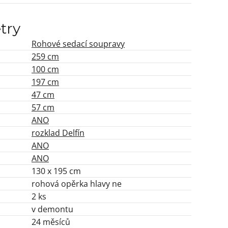
try
Rohové sedací soupravy
259 cm
100 cm
197 cm
47 cm
57 cm
ANO
rozklad Delfín
ANO
ANO
130 x 195 cm
rohová opěrka hlavy ne
2 ks
v demontu
24 měsíců