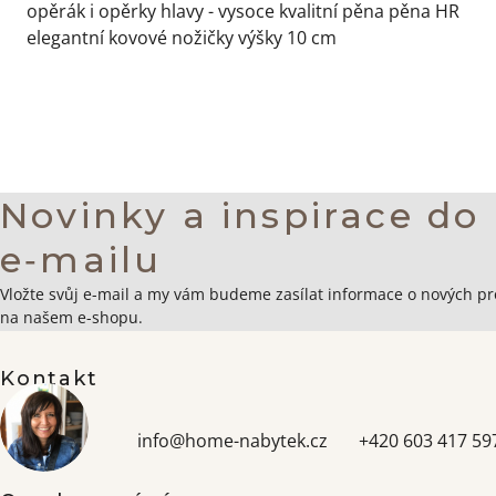
opěrák i opěrky hlavy - vysoce kvalitní pěna pěna HR
elegantní kovové nožičky výšky 10 cm
Novinky a inspirace do
e‑mailu
Zápatí
Vložte svůj e-mail a my vám budeme zasílat informace o nových p
na našem e-shopu.
Kontakt
info
@
home-nabytek.cz
+420 603 417 59