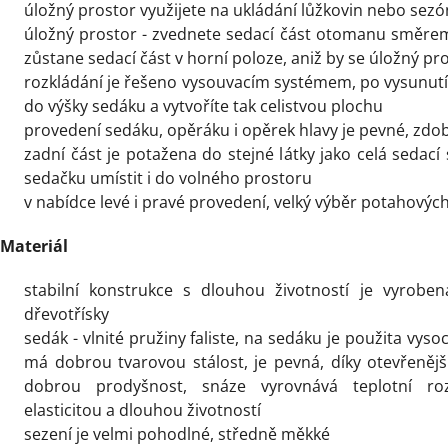
úložný prostor využijete na ukládání lůžkovin nebo sezó
úložný prostor - zvednete sedací část otomanu směre
zůstane sedací část v horní poloze, aniž by se úložný pr
rozkládání je řešeno vysouvacím systémem, po vysunutí
do výšky sedáku a vytvoříte tak celistvou plochu
provedení sedáku, opěráku i opěrek hlavy je pevné, zdo
zadní část je potažena do stejné látky jako celá sedac
sedačku
umístit i do volného prostoru
v nabídce levé i pravé provedení, velký výběr potahových
Materiál
stabilní konstrukce s dlouhou životností je vyrobe
dřevotřísky
sedák - vlnité pružiny faliste, na sedáku je použita vyso
má dobrou tvarovou stálost, je pevná, díky otevřeněj
dobrou prodyšnost, snáze vyrovnává teplotní roz
elasticitou a dlouhou životností
sezení je velmi pohodlné, středně měkké