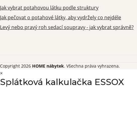
Jak vybrat potahovou látku podle struktury
Jak pečovat o potahové látky, aby vydržely co nejdéle
Levý nebo pravý roh sedací soupravy - jak vybrat správně?
Copyright 2026
HOME nábytek
. Všechna práva vyhrazena.
×
Splátková kalkulačka ESSOX