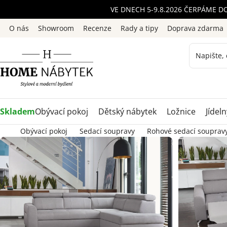
Přejít
VE DNECH 5-9.8.2026 ČERPÁME D
na
O nás
Showroom
Recenze
Rady a tipy
Doprava zdarma
obsah
Skladem
Obývací pokoj
Dětský nábytek
Ložnice
Jídeln
Obývací pokoj
Sedací soupravy
Rohové sedací souprav