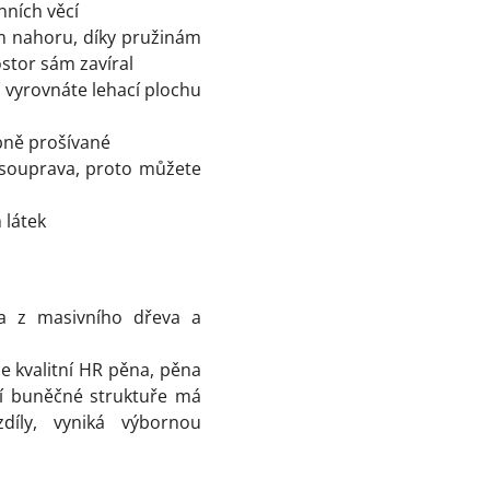
nních věcí
m nahoru, díky pružinám
ostor sám zavíral
 vyrovnáte lehací plochu
bně prošívané
í souprava, proto můžete
 látek
na z masivního dřeva a
ce kvalitní HR pěna,
pěna
ší buněčné struktuře má
díly, vyniká výbornou