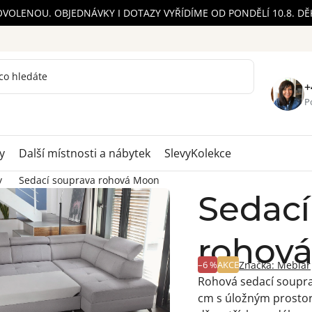
OVOLENOU. OBJEDNÁVKY I DOTAZY VYŘÍDÍME OD PONDĚLÍ 10.8. D
+
Po
y
Další místnosti a nábytek
Slevy
Kolekce
y
Sedací souprava rohová Moon
Sedací
rohov
–6 %
AKCE
Značka:
Meblar
Rohová sedací souprav
cm s úložným prostor