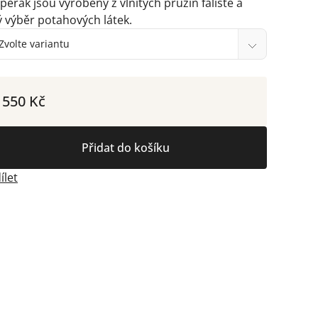
pěrák jsou vyrobeny z vlnitých pružin faliste a
ý výběr potahových látek.
 550 Kč
Přidat do košíku
ílet