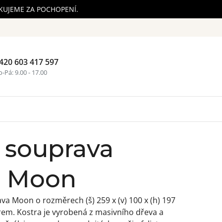
ĚKUJEME ZA POCHOPENÍ.
420 603 417 597
Nákupní ko
-Pá: 9.00 - 17.00
 souprava
á Moon
a Moon o rozměrech (š) 259 x (v) 100 x (h) 197
em. Kostra je vyrobená z masivního dřeva a