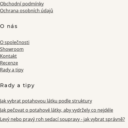
Obchodní podmínky
Ochrana osobních údajů
O nás
O společnosti
Showroom
Kontakt
Recenze
Rady a tipy
Rady a tipy
Jak vybrat potahovou látku podle struktury
Jak pečovat o potahové látky, aby vydržely co nejdéle
Levý nebo pravý roh sedací soupravy - jak vybrat správně?