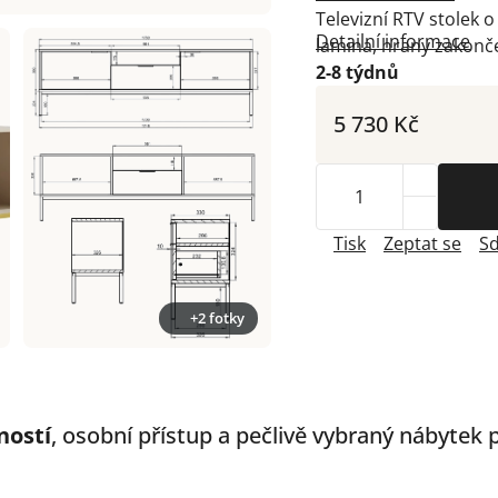
Televizní RTV stolek o 
Detailní informace
lamina, hrany zakonč
2-8 týdnů
5 730 Kč
Tisk
Zeptat se
Sd
+2 fotky
ností
, osobní přístup a pečlivě vybraný nábytek