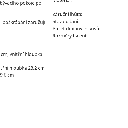
Materiál
:
bývacího pokoje po
Záruční lhůta
:
Stav dodání
:
i poškrábání zaručují
Počet dodaných kusů
:
Rozměry balení
:
4 cm, vnitřní hloubka
nitřní hloubka 23,2 cm
29,6 cm