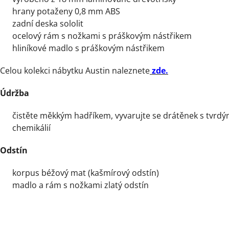
hrany potaženy 0,8 mm ABS
zadní deska sololit
ocelový rám s nožkami s práškovým nástřikem
hliníkové madlo s práškovým nástřikem
Celou kolekci nábytku Austin naleznete
zde.
Údržba
čistěte měkkým hadříkem, vyvarujte se drátěnek s tvrd
chemikálií
Odstín
korpus béžový mat (kašmírový odstín)
madlo a rám s nožkami zlatý odstín