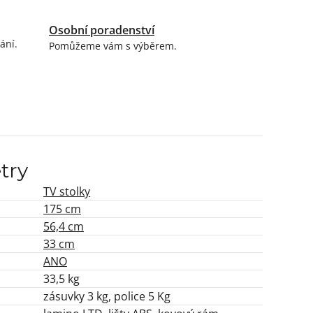
Osobní poradenství
ání.
Pomůžeme vám s výběrem.
try
TV stolky
175 cm
56,4 cm
33 cm
ANO
33,5 kg
zásuvky 3 kg, police 5 Kg