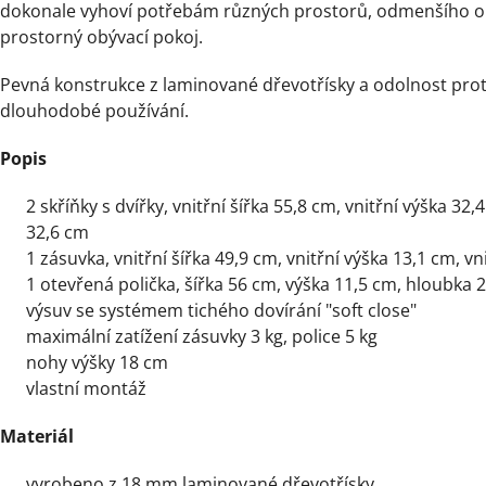
dokonale vyhoví potřebám různých prostorů, odmenšího o
prostorný obývací pokoj.
Pevná konstrukce z laminované dřevotřísky a odolnost prot
dlouhodobé používání.
Popis
2 skříňky s dvířky, vnitřní šířka 55,8 cm, vnitřní výška 32,
32,6 cm
1 zásuvka, vnitřní šířka 49,9 cm, vnitřní výška 13,1 cm, v
1 otevřená polička, šířka 56 cm, výška 11,5 cm, hloubka 
výsuv se systémem tichého dovírání "soft close"
maximální zatížení zásuvky 3 kg, police 5 kg
nohy výšky 18 cm
vlastní montáž
Materiál
vyrobeno z 18 mm laminované dřevotřísky