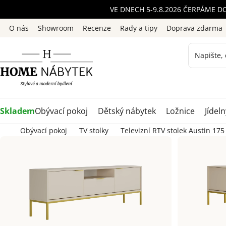
Přejít
VE DNECH 5-9.8.2026 ČERPÁME D
na
O nás
Showroom
Recenze
Rady a tipy
Doprava zdarma
obsah
Skladem
Obývací pokoj
Dětský nábytek
Ložnice
Jídeln
Obývací pokoj
TV stolky
Televizní RTV stolek Austin 175