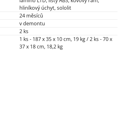
lamino LTD, lišty ABS, kovový rám,
hliníkový úchyt, sololit
24 měsíců
v demontu
2 ks
1 ks - 187 x 35 x 10 cm, 19 kg / 2 ks - 70 x
37 x 18 cm, 18,2 kg