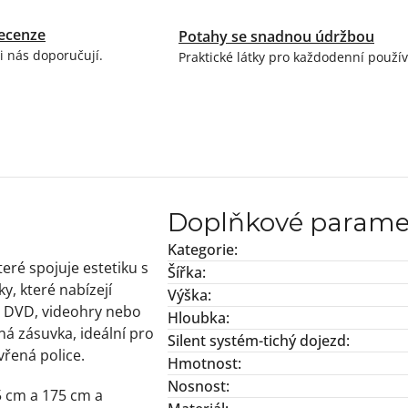
ecenze
Potahy se snadnou údržbou
i nás doporučují.
Praktické látky pro každodenní použív
Doplňkové parame
Kategorie
:
eré spojuje estetiku s
Šířka
:
y, které nabízejí
Výška
:
u DVD, videohry nebo
Hloubka
:
ná zásuvka, ideální pro
Silent systém-tichý dojezd
:
řená police.
Hmotnost
:
Nosnost
:
35 cm a 175 cm a