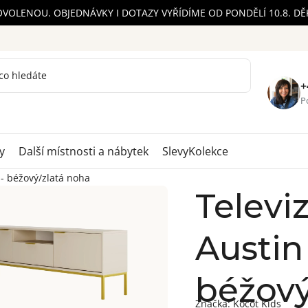
OVOLENOU. OBJEDNÁVKY I DOTAZY VYŘÍDÍME OD PONDĚLÍ 10.8. D
+
Po
y
Další místnosti a nábytek
Slevy
Kolekce
 - béžový/zlatá noha
Televi
Austin 
béžový
Značka:
Kocot Kids