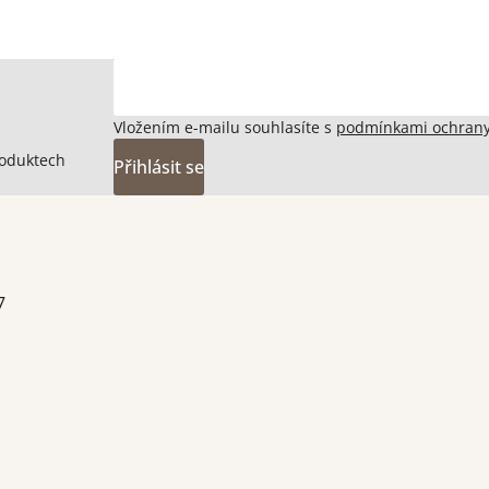
Vložením e-mailu souhlasíte s
podmínkami ochrany
roduktech
Přihlásit se
7