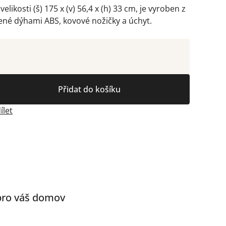
velikosti (š) 175 x (v) 56,4 x (h) 33 cm, je vyroben z
ené dýhami ABS, kovové nožičky a úchyt.
Přidat do košíku
ílet
 pro váš domov