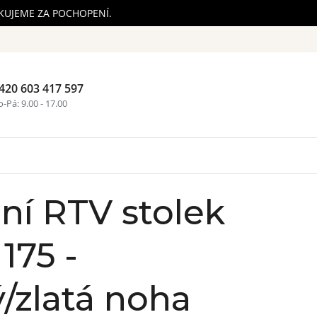
ĚKUJEME ZA POCHOPENÍ.
420 603 417 597
Nákupní ko
-Pá: 9.00 - 17.00
zní RTV stolek
175 -
/zlatá noha