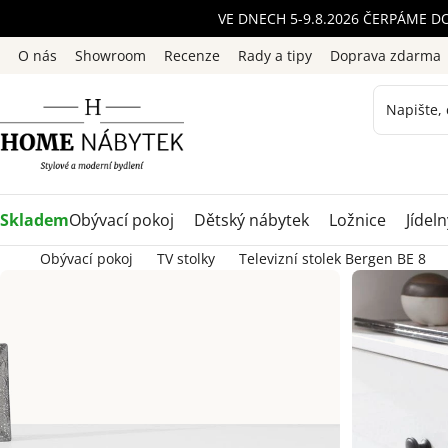
Přejít
VE DNECH 5-9.8.2026 ČERPÁME D
na
O nás
Showroom
Recenze
Rady a tipy
Doprava zdarma
obsah
Skladem
Obývací pokoj
Dětský nábytek
Ložnice
Jídeln
Obývací pokoj
TV stolky
Televizní stolek Bergen BE 8