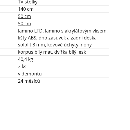
TV stolky
140 cm
50 cm
50 cm
lamino LTD, lamino s akrylátovým vlisem,
lišty ABS, dno zásuvek a zadní deska
sololit 3 mm, kovové úchyty, nohy
korpus bílý mat, dvířka bílý lesk
40,4 kg
2 ks
v demontu
24 měsíců