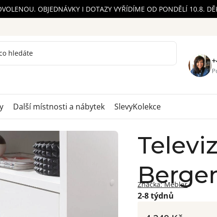
OVOLENOU. OBJEDNÁVKY I DOTAZY VYŘÍDÍME OD PONDĚLÍ 10.8. D
+
Po
y
Další místnosti a nábytek
Slevy
Kolekce
Televiz
Berge
Značka:
Meblar
2-8 týdnů