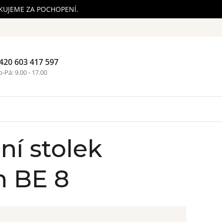
ĚKUJEME ZA POCHOPENÍ.
420 603 417 597
Nákupní ko
-Pá: 9.00 - 17.00
ní stolek
n BE 8