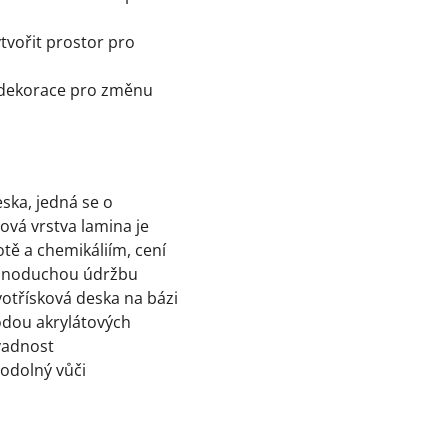
tvořit prostor pro
ší dekorace pro změnu
ska, jedná se o
vá vrstva lamina je
tě a chemikáliím, cení
ednoduchou údržbu
votřísková deska na bázi
odou akrylátových
ávadnost
 odolný vůči