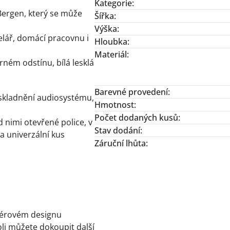
Kategorie
:
Bergen, který se může
Šířka
:
Výška
:
elář, domácí pracovnu i
Hloubka
:
Materiál
:
rném odstínu, bílá lesklá
Barevné provedení
:
 uskladnění audiosystému,
Hmotnost
:
Počet dodaných kusů
:
d nimi otevřené police, v
Stav dodání
:
 a univerzální kus
Záruční lhůta
:
iérovém designu
oli můžete dokoupit další