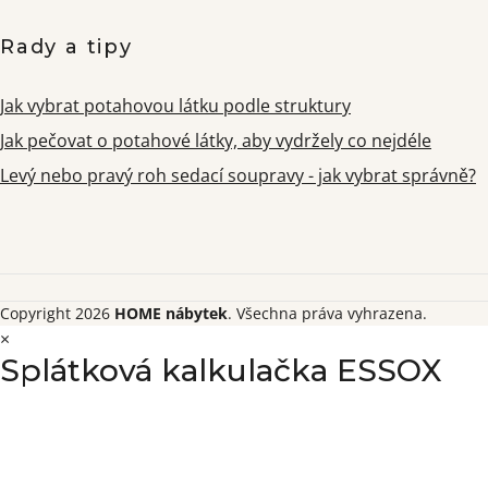
Rady a tipy
Jak vybrat potahovou látku podle struktury
Jak pečovat o potahové látky, aby vydržely co nejdéle
Levý nebo pravý roh sedací soupravy - jak vybrat správně?
Copyright 2026
HOME nábytek
. Všechna práva vyhrazena.
×
Splátková kalkulačka ESSOX