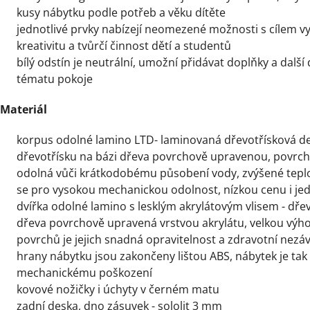
kusy nábytku podle potřeb a věku dítěte
jednotlivé prvky nabízejí neomezené možnosti s cílem vy
kreativitu a tvůrčí činnost dětí a studentů
bílý odstín je neutrální, umožní přidávat doplňky a dal
tématu pokoje
Materiál
korpus odolné lamino LTD- laminovaná dřevotřísková de
dřevotřísku na bázi dřeva povrchově upravenou, povrcho
odolná vůči krátkodobému působení vody, zvýšené teplo
se pro vysokou mechanickou odolnost, nízkou cenu i j
dvířka odolné lamino s lesklým akrylátovým vlisem - dře
dřeva povrchově upravená vrstvou akrylátu, velkou výh
povrchů je jejich snadná opravitelnost a zdravotní nez
hrany nábytku jsou zakončeny lištou ABS, nábytek je tak
mechanickému poškození
kovové nožičky i úchyty v černém matu
zadní deska, dno zásuvek - sololit 3 mm