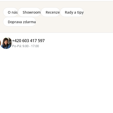
O nás
Showroom
Recenze
Rady a tipy
Doprava zdarma
+420 603 417 597
Značka:
Wersal
Po-Pá: 9.00 - 17.00
4-12 týdnů
3 190 Kč
Přidat do košíku
Tisk
Zeptat se
Sdílet
Více než
16 let zkušeností
, osobní přístup a pečlivě
vybraný nábytek pro váš domov