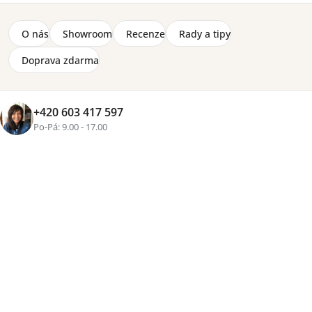
O nás
Showroom
Recenze
Rady a tipy
Doprava zdarma
+420 603 417 597
Značka:
Wersal
Po-Pá: 9.00 - 17.00
4-12 týdnů
4 110 Kč
Přidat do košíku
Tisk
Zeptat se
Sdílet
Více než
16 let zkušeností
, osobní přístup a pečlivě
vybraný nábytek pro váš domov