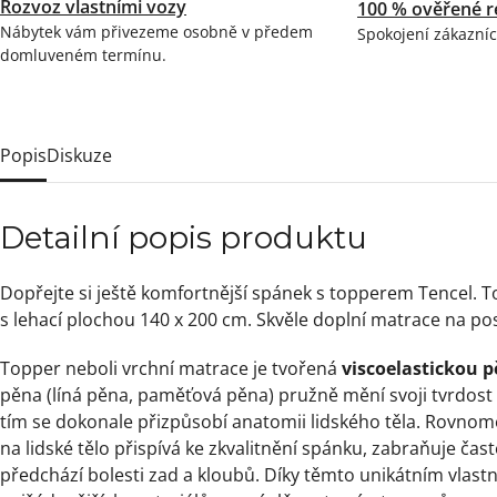
Rozvoz vlastními vozy
100 % ověřené r
Nábytek vám přivezeme osobně v předem
Spokojení zákazníc
domluveném termínu.
Popis
Diskuze
Detailní popis produktu
Dopřejte si ještě komfortnější spánek s topperem Tencel. T
s lehací plochou 140 x 200 cm. Skvěle doplní matrace na pos
Topper neboli vrchní matrace je tvořená
viscoelastickou
p
pěna (líná pěna, paměťová pěna) pružně mění svoji tvrdost v
tím se dokonale přizpůsobí anatomii lidského těla. Rovno
na lidské tělo přispívá ke zkvalitnění spánku, zabraňuje ča
předchází bolesti zad a kloubů. Díky těmto unikátním vlast