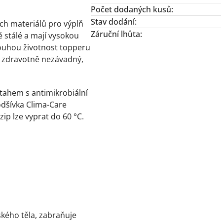
Počet dodaných kusů
:
Stav dodání
:
ších materiálů pro výplň
Záruční lhůta
:
 stálé a mají vysokou
dlouhou životnost topperu
je zdravotně nezávadný,
tahem s antimikrobiální
odšívka Clima-Care
ip lze vyprat do 60 °C.
ského těla, zabraňuje