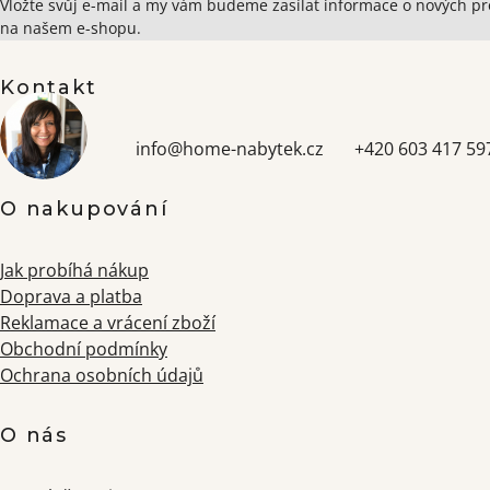
Zápatí
Vložte svůj e-mail a my vám budeme zasílat informace o nových p
na našem e-shopu.
Kontakt
info
@
home-nabytek.cz
+420 603 417 59
O nakupování
Jak probíhá nákup
Doprava a platba
Reklamace a vrácení zboží
Obchodní podmínky
Ochrana osobních údajů
O nás