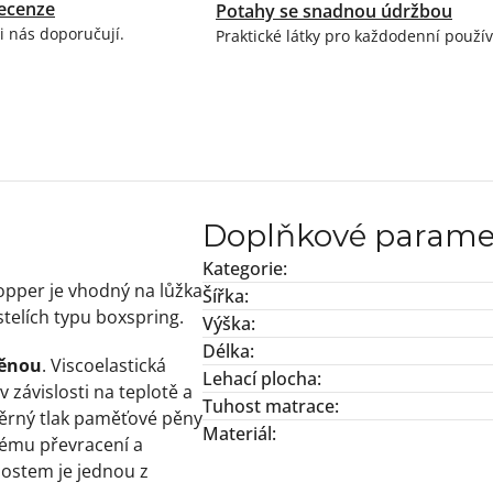
ecenze
Potahy se snadnou údržbou
i nás doporučují.
Praktické látky pro každodenní použív
Doplňkové parame
Kategorie
:
opper je vhodný na lůžka
Šířka
:
telích typu boxspring.
Výška
:
Délka
:
ěnou
. Viscoelastická
Lehací plocha
:
 závislosti na teplotě a
Tuhost matrace
:
měrný tlak paměťové pěny
Materiál
:
stému převracení a
nostem je jednou z