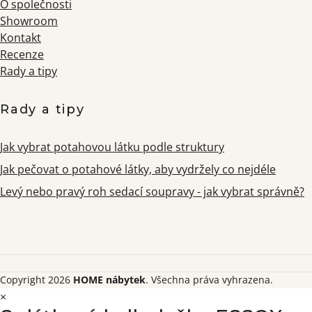
O společnosti
Showroom
Kontakt
Recenze
Rady a tipy
Rady a tipy
Jak vybrat potahovou látku podle struktury
Jak pečovat o potahové látky, aby vydržely co nejdéle
Levý nebo pravý roh sedací soupravy - jak vybrat správně?
Copyright 2026
HOME nábytek
. Všechna práva vyhrazena.
×