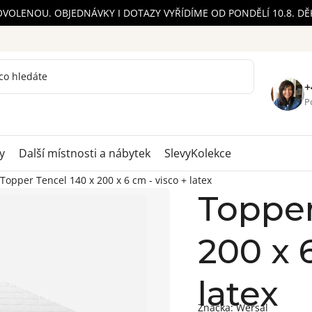
OVOLENOU. OBJEDNÁVKY I DOTAZY VYŘÍDÍME OD PONDĚLÍ 10.8. D
+
Po
y
Další místnosti a nábytek
Slevy
Kolekce
Topper Tencel 140 x 200 x 6 cm - visco + latex
Topper
200 x 
latex
Značka:
Wersal