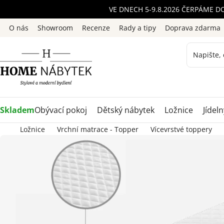
Přejít
VE DNECH 5-9.8.2026 ČERPÁME D
na
O nás
Showroom
Recenze
Rady a tipy
Doprava zdarma
obsah
Skladem
Obývací pokoj
Dětský nábytek
Ložnice
Jídeln
Ložnice
Vrchní matrace - Topper
Vícevrstvé toppery