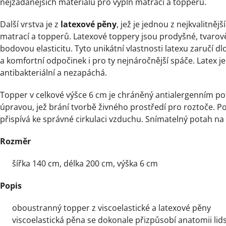
nejžádanějších materiálů pro výplň matrací a topperů.
Další vrstva je z
latexové pěny
, jež je jednou z nejkvalitněj
matrací a topperů. Latexové toppery jsou prodyšné, tvarově
bodovou elasticitu. Tyto unikátní vlastnosti latexu zaručí 
a komfortní odpočinek i pro ty nejnáročnější spáče. Latex 
antibakteriální a nezapáchá.
Topper v celkové výšce 6 cm je chráněný antialergenním po
úpravou, jež brání tvorbě živného prostředí pro roztoče. P
přispívá ke správné cirkulaci vzduchu. Snímatelný potah na z
Rozměr
šířka 140 cm, délka 200 cm, výška 6 cm
Popis
oboustranný topper z viscoelastické a latexové pěny
viscoelastická pěna se dokonale přizpůsobí anatomii lid