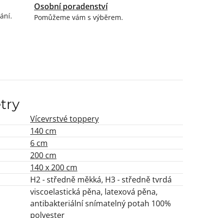
Osobní poradenství
ání.
Pomůžeme vám s výběrem.
try
Vícevrstvé toppery
140 cm
6 cm
200 cm
140 x 200 cm
H2 - středně měkká, H3 - středně tvrdá
viscoelastická pěna, latexová pěna,
antibakteriální snímatelný potah 100%
polyester