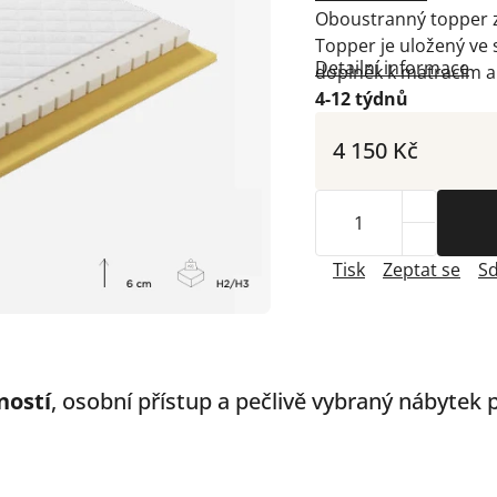
Oboustranný topper z 
Topper je uložený ve 
Detailní informace
doplněk k matracím a
4-12 týdnů
4 150 Kč
Tisk
Zeptat se
Sd
ností
, osobní přístup a pečlivě vybraný nábytek