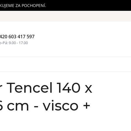
ĚKUJEME ZA POCHOPENÍ.
420 603 417 597
Nákupní ko
-Pá: 9.00 - 17.00
 Tencel 140 x
6 cm - visco +