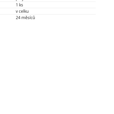
1 ks
v celku
24 měsíců