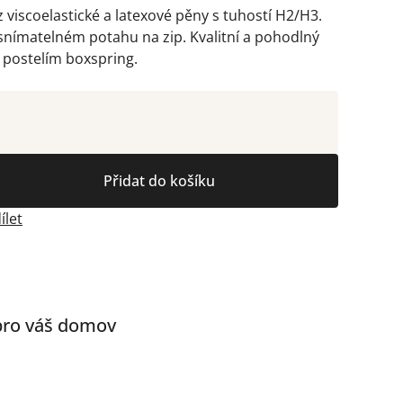
viscoelastické a latexové pěny s tuhostí H2/H3.
snímatelném potahu na zip. Kvalitní a pohodlný
 postelím boxspring.
Přidat do košíku
ílet
 pro váš domov