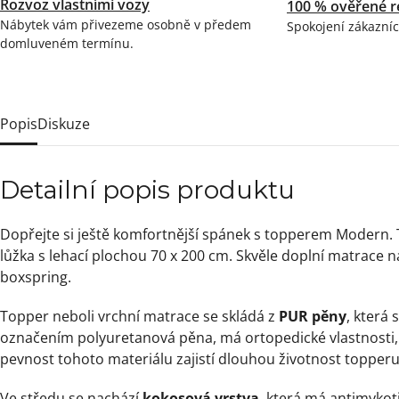
Rozvoz vlastními vozy
100 % ověřené r
Nábytek vám přivezeme osobně v předem
Spokojení zákazníc
domluveném termínu.
Popis
Diskuze
Detailní popis produktu
Dopřejte si ještě komfortnější spánek s topperem Modern.
lůžka s lehací plochou 70 x 200 cm. Skvěle doplní matrace n
boxspring.
Topper neboli vrchní matrace se skládá z
PUR pěny
, která 
označením polyuretanová pěna, má ortopedické vlastnosti, 
pevnost tohoto materiálu zajistí dlouhou životnost topperu
Ve středu se nachází
kokosová vrstva
, která má antimykot