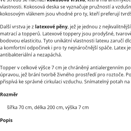
vlastnosti. Kokosová deska se vyznačuje pružností a vzdušn
kokosovým vláknem jsou vhodné pro ty, kteří preferují tvrd
Další vrstva je z
latexové pěny
, jež je jednou z nejkvalitněj
matrací a topperů. Latexové toppery jsou prodyšné, tvarově
bodovou elasticitu. Tyto unikátní vlastnosti latexu zaručí 
a komfortní odpočinek i pro ty nejnáročnější spáče. Latex 
antibakteriální a nezapáchá.
Topper v celkové výšce 7 cm je chráněný antialergenním po
úpravou, jež brání tvorbě živného prostředí pro roztoče. P
přispívá ke správné cirkulaci vzduchu. Snímatelný potah na z
Rozměr
šířka 70 cm, délka 200 cm, výška 7 cm
Popis