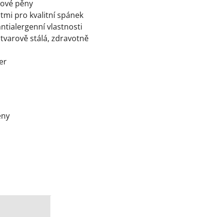
xové pěny
tmi pro kvalitní spánek
ntialergenní vlastnosti
tvarově stálá, zdravotně
er
ěny