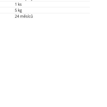
1 ks
5 kg
24 měsíců