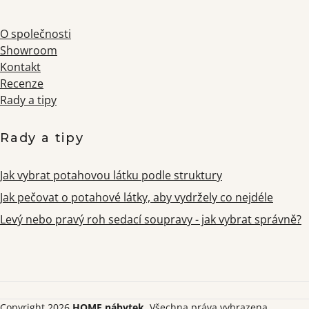
O společnosti
Showroom
Kontakt
Recenze
Rady a tipy
Rady a tipy
Jak vybrat potahovou látku podle struktury
Jak pečovat o potahové látky, aby vydržely co nejdéle
Levý nebo pravý roh sedací soupravy - jak vybrat správně?
Copyright 2026
HOME nábytek
. Všechna práva vyhrazena.