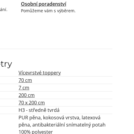
Osobní poradenství
ání.
Pomůžeme vám s výběrem.
try
Vícevrstvé toppery
70 cm
7 cm
200 cm
70 x 200 cm
H3 - středně tvrdá
PUR pěna, kokosová vrstva, latexová
pěna, antibakteriální snímatelný potah
100% polyester