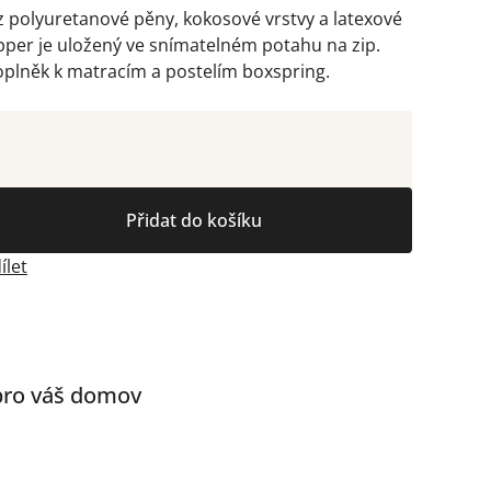
 polyuretanové pěny, kokosové vrstvy a latexové
pper je uložený ve snímatelném potahu na zip.
oplněk k matracím a postelím boxspring.
Přidat do košíku
ílet
 pro váš domov