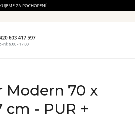
ĚKUJEME ZA POCHOPENÍ.
420 603 417 597
Nákupní ko
-Pá: 9.00 - 17.00
 Modern 70 x
7 cm - PUR +