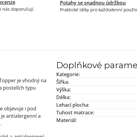
ecenze
Potahy se snadnou údržbou
i nás doporučují.
Praktické látky pro každodenní použív
Doplňkové parame
Kategorie
:
 Topper je vhodný na
Šířka
:
a postelích typu
Výška
:
Délka
:
Lehací plocha
:
se objevuje i pod
Tuhost matrace
:
je antialergenní a
Materiál
:
.
ické a antialergenní