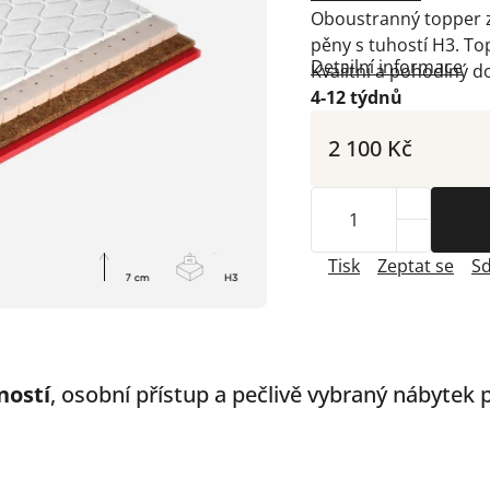
Oboustranný topper z
pěny s tuhostí H3. To
Detailní informace
Kvalitní a pohodlný d
4-12 týdnů
2 100 Kč
Tisk
Zeptat se
Sd
ností
, osobní přístup a pečlivě vybraný nábytek