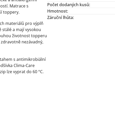
Počet dodaných kusů
:
ostí. Matrace s
Hmotnost
:
ší toppery.
Záruční lhůta
:
ších materiálů pro výplň
 stálé a mají vysokou
dlouhou životnost topperu
je zdravotně nezávadný,
tahem s antimikrobiální
odšívka Clima-Care
ip lze vyprat do 60 °C.