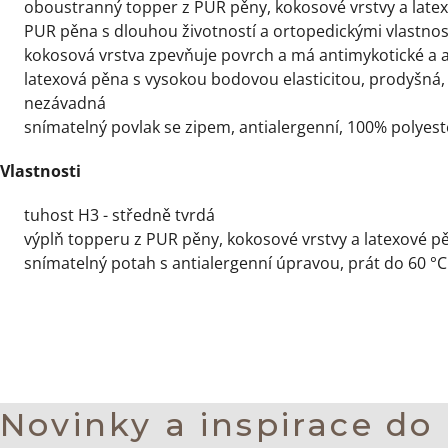
oboustranný topper z PUR pěny, kokosové vrstvy a late
PUR pěna s dlouhou životností a ortopedickými vlastnos
kokosová vrstva zpevňuje povrch a má antimykotické a a
latexová pěna s vysokou bodovou elasticitou, prodyšná, 
nezávadná
snímatelný povlak se zipem, antialergenní, 100% polyest
Vlastnosti
tuhost H3 - středně tvrdá
výplň topperu z PUR pěny, kokosové vrstvy a latexové p
snímatelný potah s antialergenní úpravou, prát do 60 °C
Novinky a inspirace do