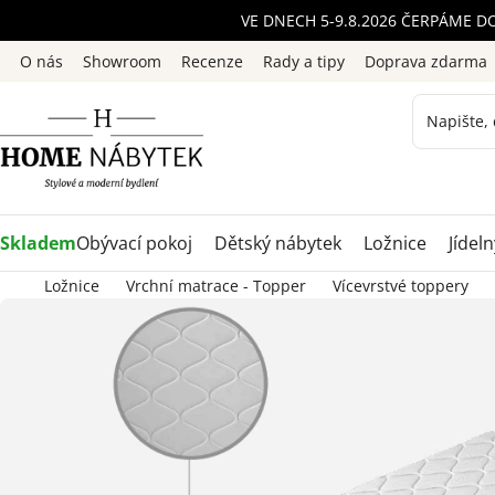
Přejít
VE DNECH 5-9.8.2026 ČERPÁME D
na
O nás
Showroom
Recenze
Rady a tipy
Doprava zdarma
obsah
Skladem
Obývací pokoj
Dětský nábytek
Ložnice
Jídeln
Ložnice
Vrchní matrace - Topper
Vícevrstvé toppery