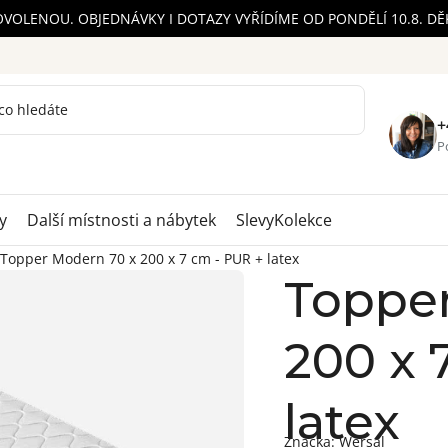
OVOLENOU. OBJEDNÁVKY I DOTAZY VYŘÍDÍME OD PONDĚLÍ 10.8. D
+
Po
y
Další místnosti a nábytek
Slevy
Kolekce
Topper Modern 70 x 200 x 7 cm - PUR + latex
Topper
200 x 
latex
Značka:
Wersal