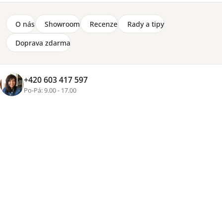
O nás
Showroom
Recenze
Rady a tipy
Doprava zdarma
Značka:
Lenart
Úzká skříň k výklopným postelím z kolekce Bed Concept,
velikost (š) 45 x (v) 217 x (h) 46 cm.
+420 603 417 597
Detailní informace
Po-Pá: 9.00 - 17.00
2-8 týdnů
4 580 Kč
Přidat do košíku
Tisk
Zeptat se
Sdílet
Více než
16 let zkušeností
, osobní přístup a pečlivě
vybraný nábytek pro váš domov