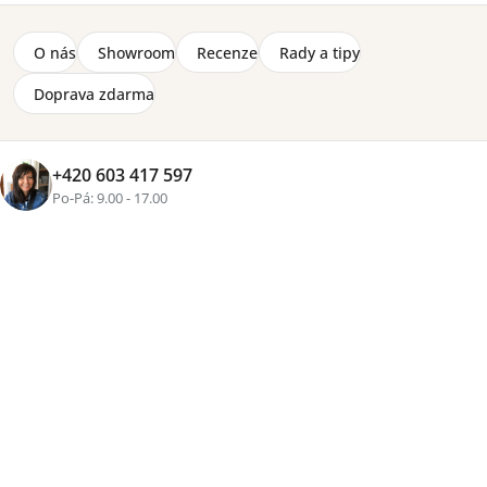
Značka:
Lenart
O nás
Showroom
Recenze
Rady a tipy
Výklopná postel horizontální s lehací plochou 140 x 200
cm. Postel je vyrobená z laminované dřevotřískové
Doprava zdarma
desky, laminované MDF desky a hrany jsou zakončené
lištou ABS. Postel je dodávaná bez matrace.
Detailní informace
+420 603 417 597
2-8 týdnů
Po-Pá: 9.00 - 17.00
22 870 Kč
Přidat do košíku
Tisk
Zeptat se
Sdílet
Více než
16 let zkušeností
, osobní přístup a pečlivě
vybraný nábytek pro váš domov