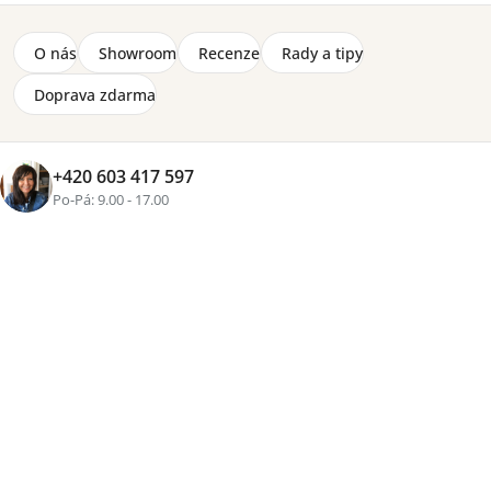
O nás
Showroom
Recenze
Rady a tipy
Doprava zdarma
+420 603 417 597
Po-Pá: 9.00 - 17.00
+2 fotky
Značka:
Lenart
2-8 týdnů
14 670 Kč
Přidat do košíku