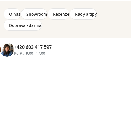
O nás
Showroom
Recenze
Rady a tipy
Doprava zdarma
+420 603 417 597
Po-Pá: 9.00 - 17.00
+1 fotka
Značka:
Meblar
–46 %
VÝPRODEJ
Křeslo ve výprodeji, rozměry 90x87x93 cm. Masivní
bukové nohy, pružiny Faliste a polyuretanová pěna.
Poslední 2 kusy skladem za výhodnou cenu.
Detailní informace
Skladem
(2 ks)