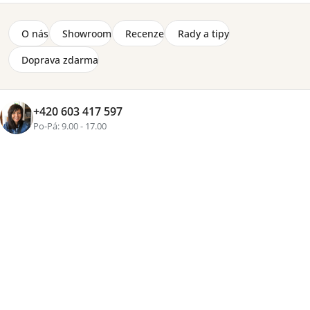
O nás
Showroom
Recenze
Rady a tipy
Doprava zdarma
+420 603 417 597
Po-Pá: 9.00 - 17.00
Značka:
DomArtStyl
Čalouněná židle Neve s pohodlným polstrováním a
velkým výběrem potahových látek. Kostra židle z
pevného bukového masivu, podnož z lakovaného kovu,
sedák a opěradlo vyztužené vysoce elastickou pěnou.
Detailní informace
Cenová
skupina
Zvolte variantu
od
3 120 Kč