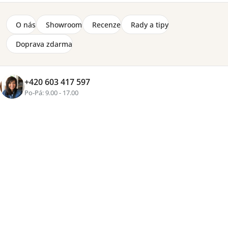
+4 fotky
O nás
Showroom
Recenze
Rady a tipy
Značka:
Gabi
–5 %
Doprava zdarma
Cenová
skupina
více než měsíc
+420 603 417 597
Po-Pá: 9.00 - 17.00
20 990 Kč
22 200 Kč
Přidat do košíku
Tisk
Zeptat se
Sdílet
Více než
16 let zkušeností
, osobní přístup a pečlivě
vybraný nábytek pro váš domov