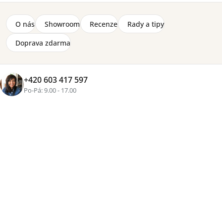
O nás
Showroom
Recenze
Rady a tipy
Doprava zdarma
+420 603 417 597
Po-Pá: 9.00 - 17.00
Značka:
Pinio
Dvoudveřová šatní skříň Pinio Swing 2D v bílém
provedení je elegantním a funkčním prvkem kolekce
Swing inspirované skandinávským stylem. Nabízí
dostatek úložného prostoru v kombinaci polic a šatní
tyče, doplněný o prostornou zásuvku s tichým
dojezdem Silent. Skříň stojí na pevném rámu a nohách z
bukového dřeva, má bezešvé hrany a bezúchytové
otevírání. Vyrobena z lakované MDF a laminované desky