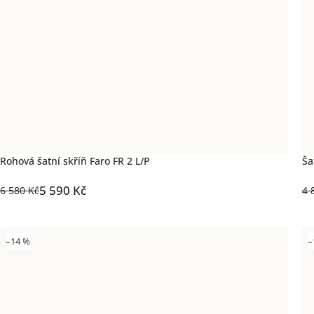
Rohová šatní skříň Faro FR 2 L/P
Ša
5 590 Kč
6 580 Kč
4 
–14 %
–