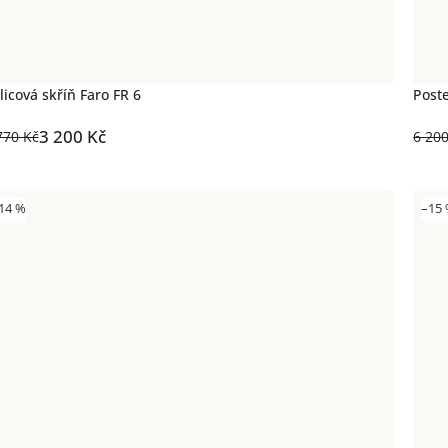
licová skříň Faro FR 6
Poste
3 200 Kč
770 Kč
6 20
14 %
–15