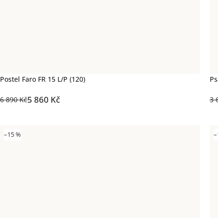
Postel Faro FR 15 L/P (120)
Ps
5 860 Kč
6 890 Kč
3 
–15 %
–