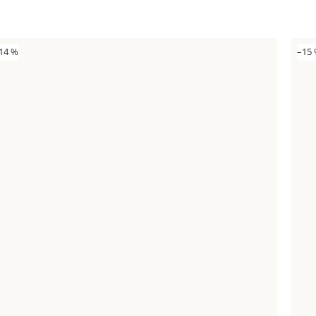
14 %
–15