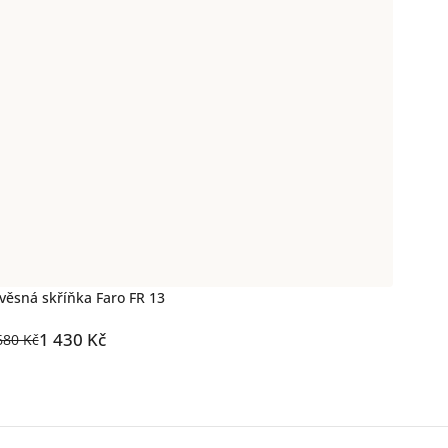
věsná skříňka Faro FR 13
1 430 Kč
680 Kč