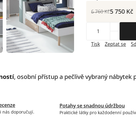
5 750 Kč
6 760 Kč
Tisk
Zeptat se
Sd
ností
, osobní přístup a pečlivě vybraný nábytek
ecenze
Potahy se snadnou údržbou
i nás doporučují.
Praktické látky pro každodenní použív