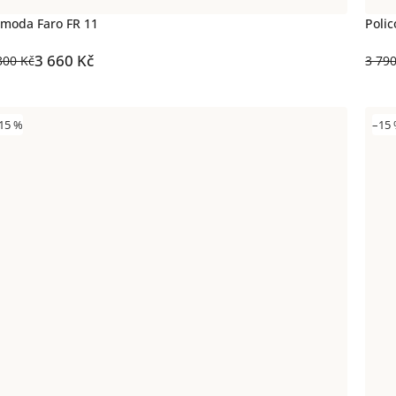
moda Faro FR 11
Polic
3 660 Kč
300 Kč
3 79
15 %
–15