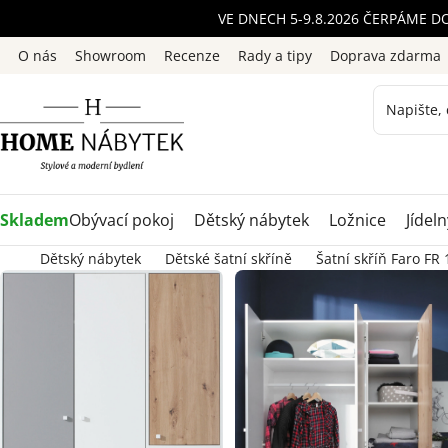
Přejít
VE DNECH 5-9.8.2026 ČERPÁME D
na
O nás
Showroom
Recenze
Rady a tipy
Doprava zdarma
obsah
Skladem
Obývací pokoj
Dětský nábytek
Ložnice
Jídeln
Dětský nábytek
Dětské šatní skříně
Šatní skříň Faro FR 