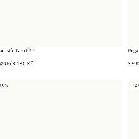
ací stůl Faro FR 9
Regál
3 130 Kč
680 Kč
3 59
15 %
–14