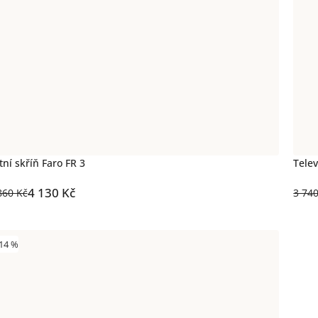
tní skříň Faro FR 3
Telev
4 130 Kč
860 Kč
3 74
14 %