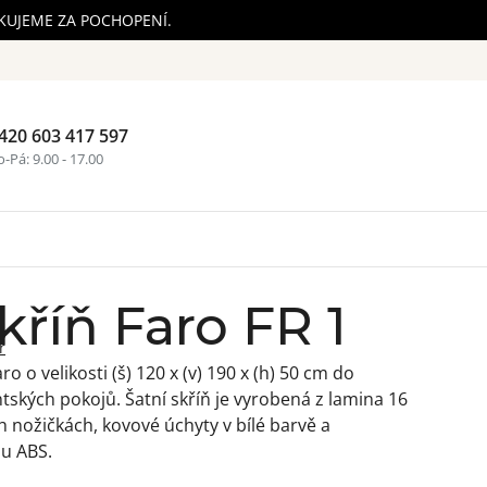
ĚKUJEME ZA POCHOPENÍ.
420 603 417 597
Nákupní ko
-Pá: 9.00 - 17.00
kříň Faro FR 1
r
o o velikosti (š) 120 x (v) 190 x (h) 50 cm do
ských pokojů. Šatní skříň je vyrobená z lamina 16
 nožičkách, kovové úchyty v bílé barvě a
ou ABS.