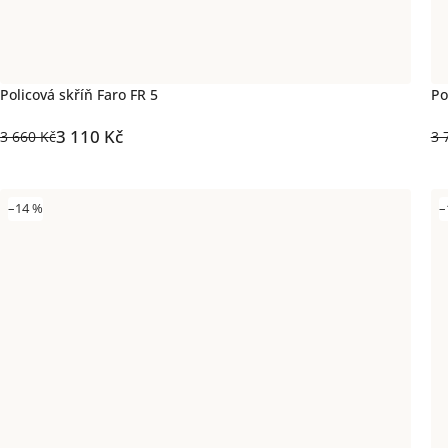
Policová skříň Faro FR 5
Po
3 110 Kč
3 660 Kč
3 
–14 %
–