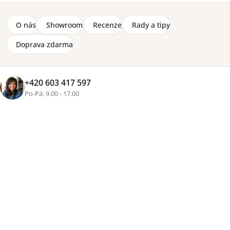
O nás
Showroom
Recenze
Rady a tipy
+2 fotky
Doprava zdarma
Značka:
Meblar
2-8 týdnů
+420 603 417 597
Po-Pá: 9.00 - 17.00
5 640 Kč
Přidat do košíku
Tisk
Zeptat se
Sdílet
Více než
16 let zkušeností
, osobní přístup a pečlivě
vybraný nábytek pro váš domov