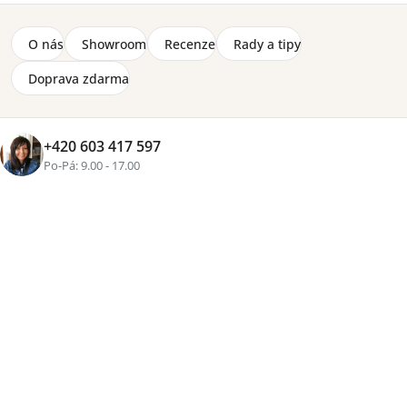
O nás
Showroom
Recenze
Rady a tipy
Doprava zdarma
+420 603 417 597
Po-Pá: 9.00 - 17.00
+4 fotky
Značka:
BAZA
Kontejner Match má velikost (š) 45 x (v) 59,8 x (h) 40,8
cm a je vyrobený z lakované MDF desky a laminovaných
desek. Pojízdný na gumových kolečkách. Zhotoveno v
modrošedé barvě.
Detailní informace
2-8 týdnů
3 800 Kč