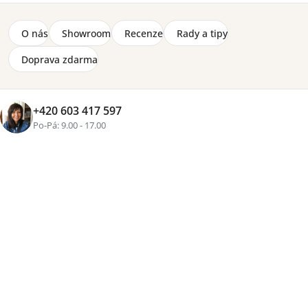
O nás
Showroom
Recenze
Rady a tipy
Doprava zdarma
+420 603 417 597
Po-Pá: 9.00 - 17.00
Značka:
Wersal
Oboustranná matrace Grand Prime se dvěma stupni
tvrdosti H1 a H2 o velikosti 70 x 200 x 21 cm. Výplň
matrace HR pěny, koňské žíně a taštičkové pružiny.
Detailní informace
4-12 týdnů
4 000 Kč