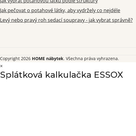
Jak vybrat potahovou látku podle struktury
Jak pečovat o potahové látky, aby vydržely co nejdéle
Levý nebo pravý roh sedací soupravy - jak vybrat správně?
Copyright 2026
HOME nábytek
. Všechna práva vyhrazena.
×
Splátková kalkulačka ESSOX