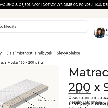
OVOLENOU. OBJEDNÁVKY I DOTAZY VYŘÍDÍME OD PONDĚLÍ 10.8. D
+
Po
y
Další místnosti a nábytek
Slevy
Kolekce
race Moska 160 x 200 x 9 cm
Matrac
200 x 
Značka:
ELTAP
Oboustranná matrace 
Detailní informace
a PUR pěny. Matrace 