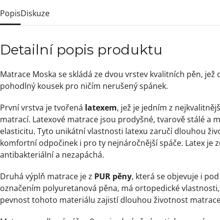
Popis
Diskuze
Detailní popis produktu
Matrace Moska se skládá ze dvou vrstev kvalitních pěn, jež
pohodlný kousek pro ničím nerušený spánek.
První vrstva je tvořená
latexem
, jež je jedním z nejkvalitně
matrací. Latexové matrace jsou prodyšné, tvarově stálé a 
elasticitu. Tyto unikátní vlastnosti latexu zaručí dlouhou ž
komfortní odpočinek i pro ty nejnáročnější spáče. Latex je
antibakteriální a nezapáchá.
Druhá výplň matrace je z
PUR pěny
, která se objevuje i pod
označením polyuretanová pěna, má ortopedické vlastnosti, 
pevnost tohoto materiálu zajistí dlouhou životnost matrace