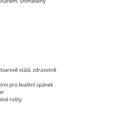
potahem. Snímatelný
tvarově stálá, zdravotně
tmi pro kvalitní spánek
er
lné rošty