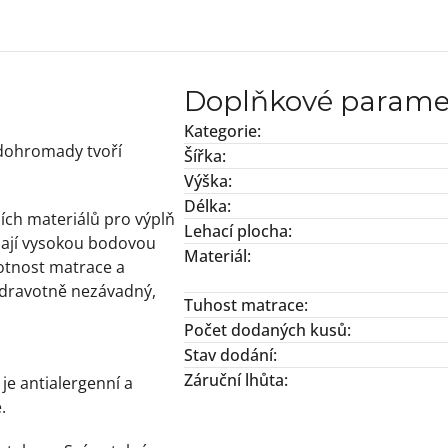
Doplňkové parame
Kategorie
:
 dohromady tvoří
Šířka
:
Výška
:
Délka
:
jších materiálů pro výplň
Lehací plocha
:
mají vysokou bodovou
Materiál
:
ivotnost matrace a
 zdravotně nezávadný,
Tuhost matrace
:
Počet dodaných kusů
:
Stav dodání
:
Záruční lhůta
:
je antialergenní a
.