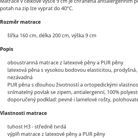
Matrace v celkové výšce 9 cm je chráněná antialergenním 
potah na zip lze vyprat do 40°C.
Rozměr matrace
šířka 160 cm, délka 200 cm, výška 9 cm
Popis
oboustranná matrace z latexové pěny a PUR pěny
latexová pěna s vysokou bodovou elasticitou, prodyšná, 
nezávadná
PUR pěna s dlouhou životností a ortopedickými vlastnos
snímatelný povlak se zipem, antialergenní, 100% polyest
doporučený podklad: pevné i lamelové rošty, polohovate
Vlastnosti matrace
tuhost H3 - středně tvrdá
výplň matrace z latexové pěny a PUR pěny