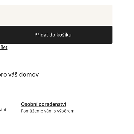
Přidat do košíku
ílet
 pro váš domov
Osobní poradenství
ání.
Pomůžeme vám s výběrem.