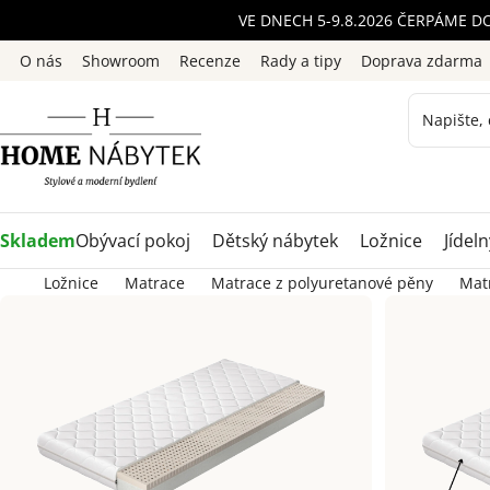
Přejít
VE DNECH 5-9.8.2026 ČERPÁME D
na
O nás
Showroom
Recenze
Rady a tipy
Doprava zdarma
obsah
Skladem
Obývací pokoj
Dětský nábytek
Ložnice
Jídeln
Ložnice
Matrace
Matrace z polyuretanové pěny
Mat