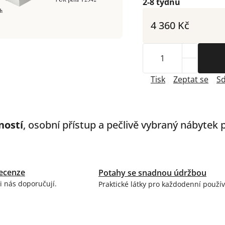
2-8 týdnů
4 360 Kč
Tisk
Zeptat se
Sd
ností
, osobní přístup a pečlivě vybraný nábytek
ecenze
Potahy se snadnou údržbou
i nás doporučují.
Praktické látky pro každodenní použív