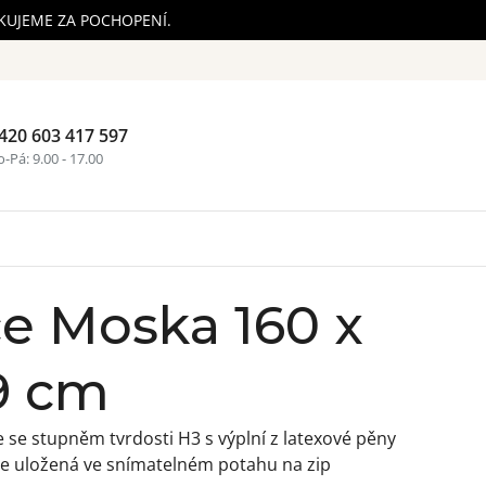
ĚKUJEME ZA POCHOPENÍ.
420 603 417 597
Nákupní ko
-Pá: 9.00 - 17.00
e Moska 160 x
9 cm
se stupněm tvrdosti H3 s výplní z latexové pěny
je uložená ve snímatelném potahu na zip