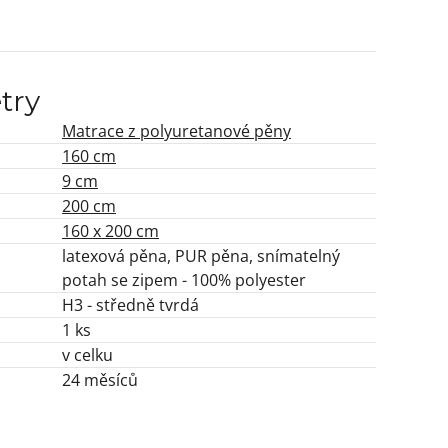
try
Matrace z polyuretanové pěny
160 cm
9 cm
200 cm
160 x 200 cm
latexová pěna, PUR pěna, snímatelný
potah se zipem - 100% polyester
H3 - středně tvrdá
1 ks
v celku
24 měsíců