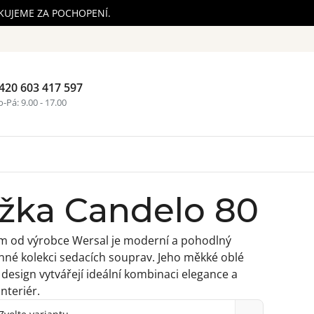
ĚKUJEME ZA POCHOPENÍ.
420 603 417 597
Nákupní ko
-Pá: 9.00 - 17.00
žka Candelo 80
m od výrobce Wersal je moderní a pohodlný
nné kolekci sedacích souprav. Jeho měkké oblé
 design vytvářejí ideální kombinaci elegance a
nteriér.