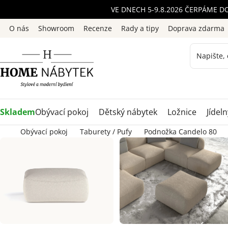
Přejít
VE DNECH 5-9.8.2026 ČERPÁME D
na
O nás
Showroom
Recenze
Rady a tipy
Doprava zdarma
obsah
Skladem
Obývací pokoj
Dětský nábytek
Ložnice
Jídeln
Obývací pokoj
Taburety / Pufy
Podnožka Candelo 80