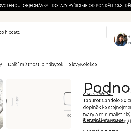
OVOLENOU. OBJEDNÁVKY I DOTAZY VYŘÍDÍME OD PONDĚLÍ 10.8. D
+
Po
y
Další místnosti a nábytek
Slevy
Kolekce
Podno
Značka:
Wersal
Taburet Candelo 80 c
doplněk ke stejnojme
tvary a minimalistický
Detailní informace
funkčnosti pro každý i