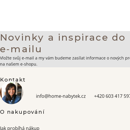
Novinky a inspirace do
e‑mailu
Zápatí
Vložte svůj e-mail a my vám budeme zasílat informace o nových p
na našem e-shopu.
Kontakt
info
@
home-nabytek.cz
+420 603 417 59
O nakupování
Jak probíhá nákup