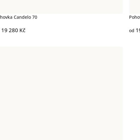
hovka Candelo 70
Poho
19 280 Kč
1
od