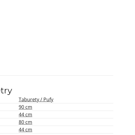
try
Taburety / Pufy
90 cm
44 cm
80 cm
44 cm