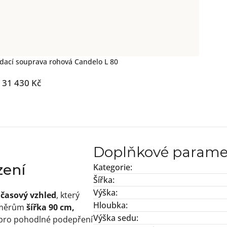
dací souprava rohová Candelo L 80
31 430 Kč
Doplňkové parame
zení
Kategorie
:
Šířka
:
Výška
:
dčasový vzhled
, který
Hloubka
:
ozměrům
šířka 90 cm,
Výška sedu
:
 pro pohodlné podepření