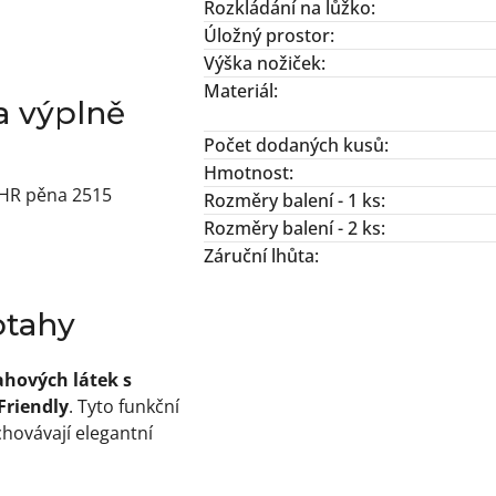
Rozkládání na lůžko
:
Úložný prostor
:
Výška nožiček
:
Materiál
:
 a výplně
Počet dodaných kusů
:
Hmotnost
:
a HR pěna 2515
Rozměry balení - 1 ks
:
Rozměry balení - 2 ks
:
Záruční lhůta
:
otahy
ahových látek s
Friendly
. Tyto funkční
chovávají elegantní