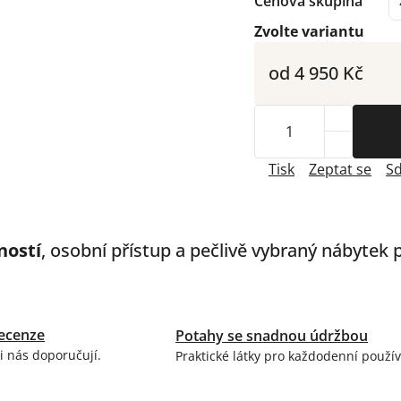
Cenová skupina
Zvolte variantu
od
4 950 Kč
Tisk
Zeptat se
Sd
ností
, osobní přístup a pečlivě vybraný nábytek
ecenze
Potahy se snadnou údržbou
i nás doporučují.
Praktické látky pro každodenní použív