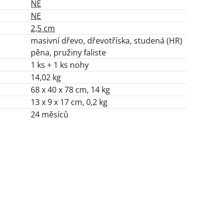
NE
NE
2,5 cm
masivní dřevo, dřevotříska, studená (HR)
pěna, pružiny faliste
1 ks + 1 ks nohy
14,02 kg
68 x 40 x 78 cm, 14 kg
13 x 9 x 17 cm, 0,2 kg
24 měsíců