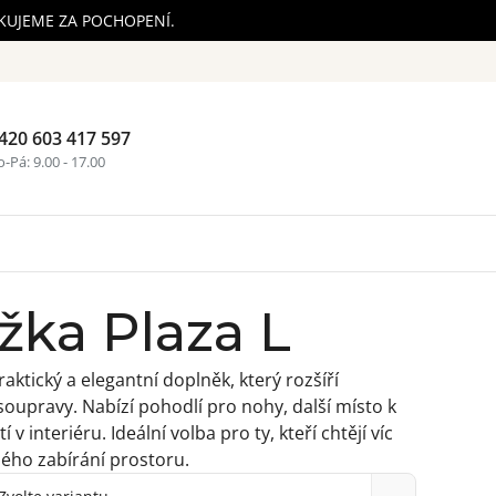
ĚKUJEME ZA POCHOPENÍ.
420 603 417 597
Nákupní ko
-Pá: 9.00 - 17.00
ka Plaza L
aktický a elegantní doplněk, který rozšíří
soupravy. Nabízí pohodlí pro nohy, další místo k
ití v interiéru. Ideální volba pro ty, kteří chtějí víc
ého zabírání prostoru.