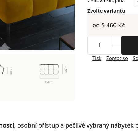
Cenová skupina
Zvolte variantu
od
5 460 Kč
Tisk
Zeptat se
Sd
ností
, osobní přístup a pečlivě vybraný nábytek