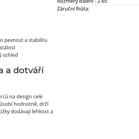
Rozměry balení - 2 ks
:
Záruční lhůta
:
 pevnost a stabilitu
stálost
ý vzhled
a a dotváří
rců na design celé
působí hodnotně, drží
žky dodávají lehkost a