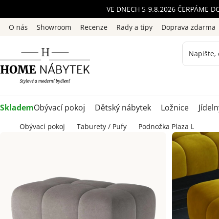
Přejít
VE DNECH 5-9.8.2026 ČERPÁME D
na
O nás
Showroom
Recenze
Rady a tipy
Doprava zdarma
obsah
Skladem
Obývací pokoj
Dětský nábytek
Ložnice
Jídeln
Obývací pokoj
Taburety / Pufy
Podnožka Plaza L