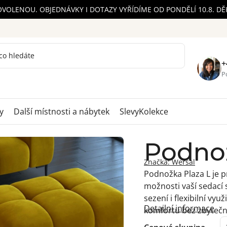
OVOLENOU. OBJEDNÁVKY I DOTAZY VYŘÍDÍME OD PONDĚLÍ 10.8. D
+
Po
y
Další místnosti a nábytek
Slevy
Kolekce
Podnož
Značka:
Wersal
Podnožka Plaza L je pr
možnosti vaší sedací 
sezení i flexibilní využ
Detailní informace
komfortu bez zbytečn