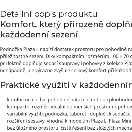
Detailní popis produktu
Komfort, který přirozeně doplň
každodenní sezení
Podnožka Plaza L nabízí dostatek prostoru pro pohodlné n
příležitostné sezení. Díky kompaktním rozměrům 100 × 70 
perfektně doplňuje sedací soupravy i pohovky z kolekce Plaz
nenápadně, ale výrazně zvyšuje celkový komfort při každo
Praktické využití v každodenn
komfortní plocha: pohodlné natažení nohou i plnohodn
kompaktní rozměr: ideální do menších prostor i k poho
variabilní využití: podnožka, taburet i doplněk k sedačce
rozšíření sestavy: vhodná k modelům Plaza L, Plaza Min
bez úložného prostoru: čisté řešení bez složitých mech