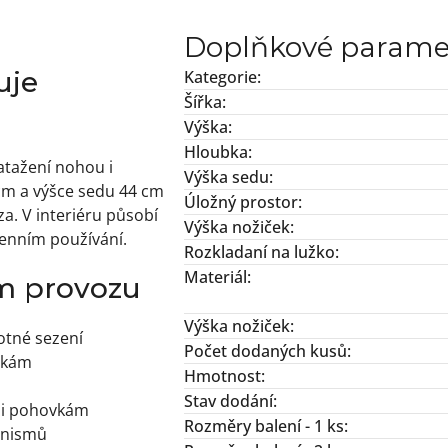
Doplňkové parame
uje
Kategorie
:
Šířka
:
Výška
:
Hloubka
:
atažení nohou i
Výška sedu
:
cm a výšce sedu 44 cm
Úložný prostor
:
a. V interiéru působí
Výška nožiček
:
denním používání.
Rozkladaní na lužko
:
Materiál
:
ím provozu
Výška nožiček
:
otné sezení
Počet dodaných kusů
:
vkám
Hmotnost
:
Stav dodání
:
i i pohovkám
Rozměry balení - 1 ks
:
anismů