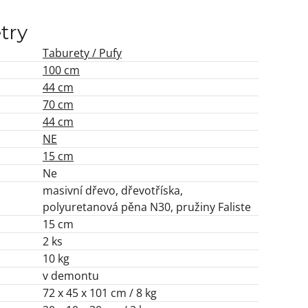
try
Taburety / Pufy
100 cm
44 cm
70 cm
44 cm
NE
15 cm
Ne
masivní dřevo, dřevotříska,
polyuretanová pěna N30, pružiny Faliste
15 cm
2 ks
10 kg
v demontu
72 x 45 x 101 cm / 8 kg