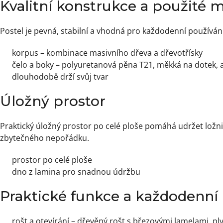
Kvalitní konstrukce a použité m
Postel je pevná, stabilní a vhodná pro každodenní používání
korpus – kombinace masivního dřeva a dřevotřísky
čelo a boky – polyuretanová pěna T21, měkká na dotek, a
dlouhodobě drží svůj tvar
Úložný prostor
Praktický úložný prostor po celé ploše pomáhá udržet ložn
zbytečného nepořádku.
prostor po celé ploše
dno z lamina pro snadnou údržbu
Praktické funkce a každodenní
rošt a otevírání – dřevěný rošt s březovými lamelami, p