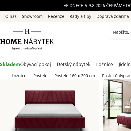
Přejít
VE DNECH 5-9.8.2026 ČERPÁME D
na
O nás
Showroom
Recenze
Rady a tipy
Doprava zdarma
obsah
Skladem
Obývací pokoj
Dětský nábytek
Ložnice
Jídeln
Ložnice
Postele
Postele 160 x 200 cm
Postel Calypso