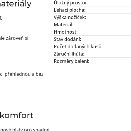
ateriály
Úložný prostor
:
Lehací plocha
:
Výška nožiček
:
.
Materiál
:
Hmotnost
:
le zároveň si
Stav dodání
:
Počet dodaných kusů
:
Záruční lhůta
:
Rozměry balení
:
ici přehlednou a bez
 komfort
lynové písty pro snadné