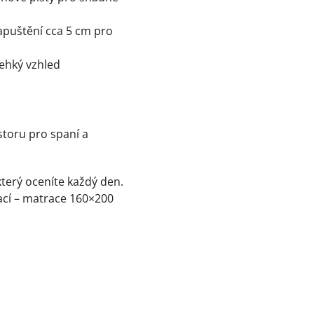
apuštění cca 5 cm pro
lehký vzhled
storu pro spaní a
který oceníte každý den.
ací – matrace 160×200