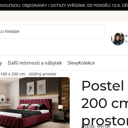
OVOLENOU. OBJEDNÁVKY I DOTAZY VYŘÍDÍME OD PONDĚLÍ 10.8. D
+
Po
y
Další místnosti a nábytek
Slevy
Kolekce
 160 x 200 cm - úložný prostor
Postel
200 cm
prosto
Značka:
Wersal