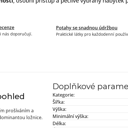
ností
, osobní přístup a pečlivě vybraný nábytek
ecenze
Potahy se snadnou údržbou
i nás doporučují.
Praktické látky pro každodenní použív
Doplňkové parame
pohled
Kategorie
:
Šířka
:
Výška
:
ím prošíváním a
Minimální výška
:
dominantou ložnice.
Délka
: