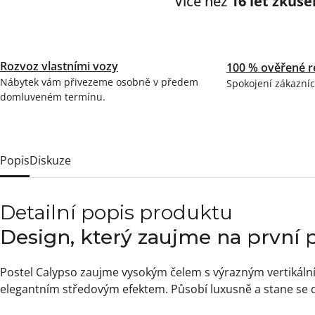
Více než
16 let zkuše
Rozvoz vlastními vozy
100 % ověřené r
Nábytek vám přivezeme osobně v předem
Spokojení zákazníc
domluveném termínu.
Popis
Diskuze
Detailní popis produktu
Design, který zaujme na první 
Postel Calypso zaujme vysokým čelem s výrazným vertikáln
elegantním středovým efektem. Působí luxusně a stane se 