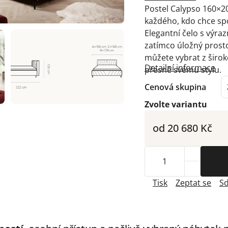
Postel Calypso 160×2
každého, kdo chce spo
Elegantní čelo s výra
zatímco úložný prost
můžete vybrat z širok
Detailní informace
přesně svému stylu.
Cenová skupina
Zvolte variantu
od
20 680 Kč
Tisk
Zeptat se
Sd