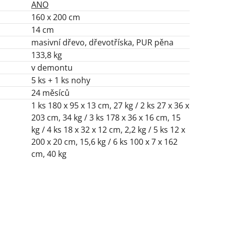
ANO
160 x 200 cm
14 cm
masivní dřevo, dřevotříska, PUR pěna
133,8 kg
v demontu
5 ks + 1 ks nohy
24 měsíců
1 ks 180 x 95 x 13 cm, 27 kg / 2 ks 27 x 36 x
203 cm, 34 kg / 3 ks 178 x 36 x 16 cm, 15
kg / 4 ks 18 x 32 x 12 cm, 2,2 kg / 5 ks 12 x
200 x 20 cm, 15,6 kg / 6 ks 100 x 7 x 162
cm, 40 kg