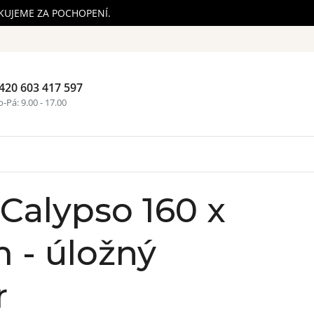
ĚKUJEME ZA POCHOPENÍ.
420 603 417 597
Nákupní ko
-Pá: 9.00 - 17.00
 Calypso 160 x
 - úložný
r