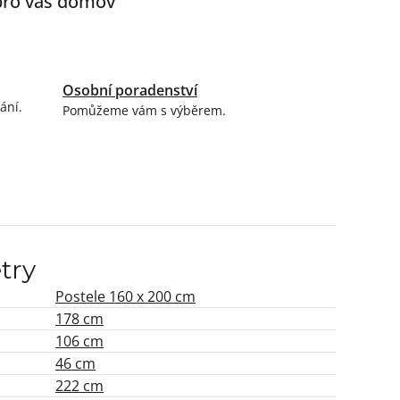
 pro váš domov
Osobní poradenství
ání.
Pomůžeme vám s výběrem.
try
Postele 160 x 200 cm
178 cm
106 cm
46 cm
222 cm