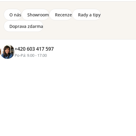
O nás
Showroom
Recenze
Rady a tipy
Doprava zdarma
+5 fotek
+420 603 417 597
Značka:
MPT
Po-Pá: 9.00 - 17.00
Položka byla vyprodána…
poptat dostupnost
2 870 Kč
Tisk
Zeptat se
Sdílet
Více než
16 let zkušeností
, osobní přístup a pečlivě
vybraný nábytek pro váš domov