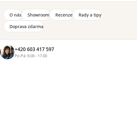
O nás
Showroom
Recenze
Rady a tipy
Doprava zdarma
+420 603 417 597
Po-Pá: 9.00 - 17.00
Značka:
Meblar
Šatní skříň Delta o velikosti (š) 135 x (v) 190 x (h) 135 cm
do dětských nebo studentských pokojů. Rohová skříň je
vyrobená z lamina 16 mm, kovové úchyty v antracitové
barvě a hrany zakončené lištou ABS.
Detailní informace
2-8 týdnů
11 980 Kč