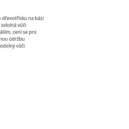
 dřevotřísku na bázi
 odolná vůči
liím, cení se pro
chou údržbu
 odolný vůči