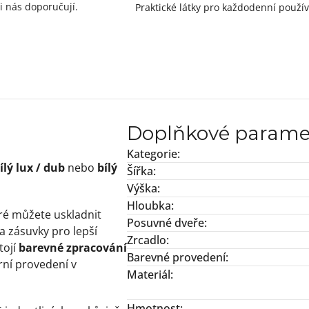
i nás doporučují.
Praktické látky pro každodenní použív
Doplňkové parame
Kategorie
:
ílý lux / dub
nebo
bílý
Šířka
:
Výška
:
Hloubka
:
ré můžete uskladnit
Posuvné dveře
:
 a zásuvky pro lepší
Zrcadlo
:
tojí
barevné zpracování
Barevné provedení
:
ní provedení v
Materiál
:
Hmotnost
: