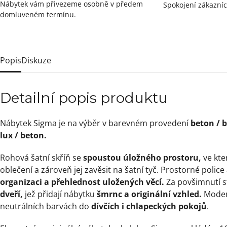
Nábytek vám přivezeme osobně v předem
Spokojení zákazníc
domluveném termínu.
Popis
Diskuze
Detailní popis produktu
Nábytek Sigma je na výběr v barevném provedení
beton / b
lux / beton.
Rohová šatní skříň se
spoustou úložného prostoru,
ve kte
oblečení a zároveň jej zavěsit na šatní tyč. Prostorné police
organizaci a přehlednost uložených věcí.
Za povšimnutí s
dveří,
jež přidají nábytku
šmrnc a originální vzhled.
Moder
neutrálních barvách do
dívčích i chlapeckých pokojů
.