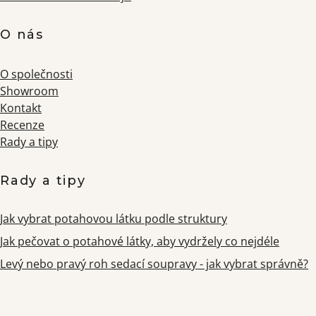
O nás
O společnosti
Showroom
Kontakt
Recenze
Rady a tipy
Rady a tipy
Jak vybrat potahovou látku podle struktury
Jak pečovat o potahové látky, aby vydržely co nejdéle
Levý nebo pravý roh sedací soupravy - jak vybrat správně?