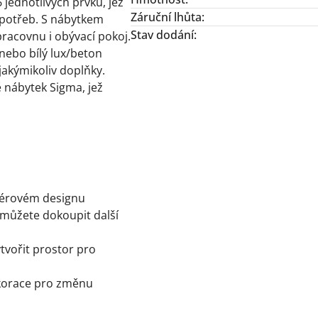
 jednotlivých prvků, jež
Záruční lhůta
:
h potřeb. S nábytkem
Stav dodání
:
pracovnu i obývací pokoj.
nebo bílý lux/beton
jakýmikoliv doplňky.
 nábytek Sigma, jež
iérovém designu
i můžete dokoupit další
tvořit prostor pro
ekorace pro změnu