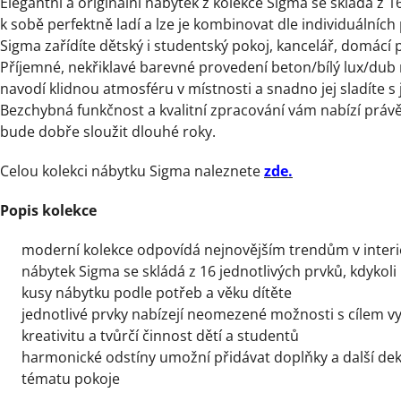
Elegantní a originální nábytek z kolekce Sigma se skládá z 16
k sobě perfektně ladí a lze je kombinovat dle individuálníc
Sigma zařídíte dětský i studentský pokoj, kancelář, domácí 
Příjemné, nekřiklavé barevné provedení beton/bílý lux/dub 
navodí klidnou atmosféru v místnosti a snadno jej sladíte s 
Bezchybná funkčnost a kvalitní zpracování vám nabízí právě
bude dobře sloužit dlouhé roky.
Celou kolekci nábytku Sigma naleznete
zde.
Popis kolekce
moderní kolekce odpovídá nejnovějším trendům v inter
nábytek Sigma se skládá z 16 jednotlivých prvků, kdykol
kusy nábytku podle potřeb a věku dítěte
jednotlivé prvky nabízejí neomezené možnosti s cílem vy
kreativitu a tvůrčí činnost dětí a studentů
harmonické odstíny umožní přidávat doplňky a další d
tématu pokoje