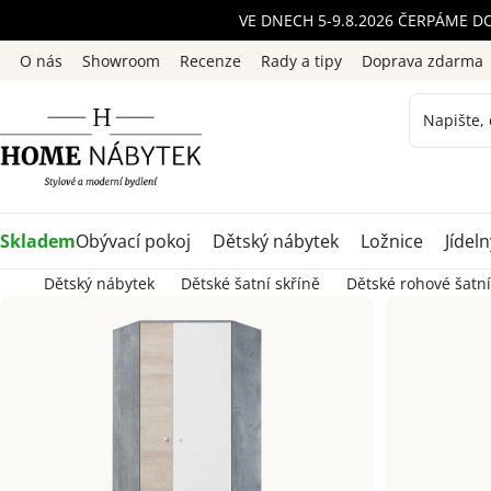
Přejít
VE DNECH 5-9.8.2026 ČERPÁME D
na
O nás
Showroom
Recenze
Rady a tipy
Doprava zdarma
obsah
Skladem
Obývací pokoj
Dětský nábytek
Ložnice
Jídeln
Dětský nábytek
Dětské šatní skříně
Dětské rohové šatní