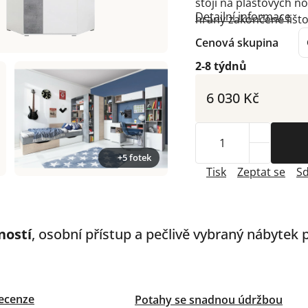
stojí na plastových no
Detailní informace
hrany zakončené lišt
Cenová skupina
2-8 týdnů
6 030 Kč
+5 fotek
Tisk
Zeptat se
Sd
ností
, osobní přístup a pečlivě vybraný nábytek
ecenze
Potahy se snadnou údržbou