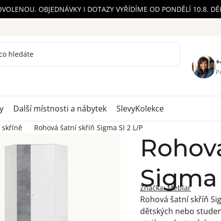
OVOLENOU. OBJEDNÁVKY I DOTAZY VYŘÍDÍME OD PONDĚLÍ 10.8. D
+
Po
y
Další místnosti a nábytek
Slevy
Kolekce
 skříně
Rohová šatní skříň Sigma SI 2 L/P
Rohová
Sigma 
Značka:
Meblar
Rohová šatní skříň Sig
dětských nebo studen