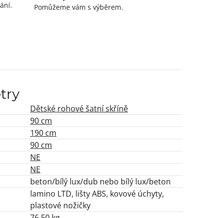
ání.
Pomůžeme vám s výběrem.
try
Dětské rohové šatní skříně
90 cm
190 cm
90 cm
NE
NE
beton/bílý lux/dub nebo bílý lux/beton
lamino LTD, lišty ABS, kovové úchyty,
plastové nožičky
76,50 kg