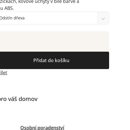
žičkách, kovové úchyty v bílé barvě a
ou ABS.
Přidat do košíku
ílet
 pro váš domov
Osobní poradenství