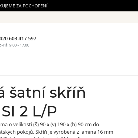
ĚKUJEME ZA POCHOPENÍ.
420 603 417 597
Nákupní ko
-Pá: 9.00 - 17.00
 šatní skříň
SI 2 L/P
ma o velikosti (š) 90 x (v) 190 x (h) 90 cm do
tských pokojů. Skříň je vyrobená z lamina 16 mm,