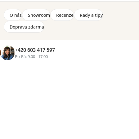
O nás
Showroom
Recenze
Rady a tipy
Doprava zdarma
+420 603 417 597
Po-Pá: 9.00 - 17.00
Značka:
Drewmix
Velký rozkládací stůl Wenus II XL - snadno prodloužíte ze
140 na 220 cm pomocí dvou vkládacích desek. Deska
stolu z odolného lamina je dostupná v různých
dekorech, masivní bukové nohy zajišťují stabilitu. Ideální
volba pro každodenní stolování i větší setkání.
Detailní informace
Cenová
skupina
2-8 týdnů
5 100 Kč