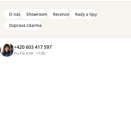
+5 fotek
O nás
Showroom
Recenze
Rady a tipy
Značka:
ELTAP
Doprava zdarma
Rohová sedací souprava Damario do tvaru „U“ s
možností rozložení na lůžko. Kostra z masivního dřeva a
dřevotřísky, sedák a opěrák jsou vyrobený z vlnitých
+420 603 417 597
pružin faliste a kvalitní polyuretanové pěny. Rozměry (š)
Po-Pá: 9.00 - 17.00
338 x (v) 78 x (h) 189 cm.
Detailní informace
Cenová
skupina
Zvolte variantu
od
23 480 Kč
Přidat do košíku
Tisk
Zeptat se
Sdílet