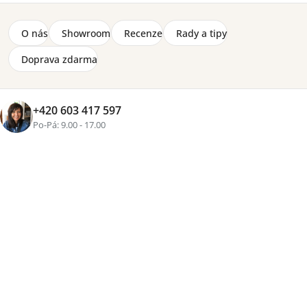
O nás
Showroom
Recenze
Rady a tipy
Doprava zdarma
Značka:
Wersal
+420 603 417 597
Sedací souprava rohová Emporio L spojuje moderní
Po-Pá: 9.00 - 17.00
vzhled s pohodlím, které oceníte každý den. Nabízí
příjemné místo pro odpočinek i společné chvíle a
zároveň přináší praktické řešení pro běžné fungování
domácnosti.
Detailní informace
Cenová
skupina
Zvolte variantu
od
33 640 Kč