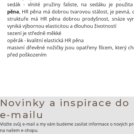
sedák - vlnité pružiny faliste,
na sedáku je použita
pěna
,
HR pěna má dobrou tvarovou stálost, je pevná, 
struktuře má HR pěna dobrou prodyšnost, snáze vyro
vyniká výbornou elasticitou a dlouhou životností
sezení je středně měkké
opěrák - kvalitní elastická HR pěna
masivní dřevěné nožičky
jsou opatřeny filcem, který c
před poškozením
Novinky a inspirace do
e‑mailu
Zápatí
Vložte svůj e-mail a my vám budeme zasílat informace o nových p
na našem e-shopu.