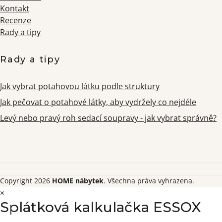
Kontakt
Recenze
Rady a tipy
Rady a tipy
Jak vybrat potahovou látku podle struktury
Jak pečovat o potahové látky, aby vydržely co nejdéle
Levý nebo pravý roh sedací soupravy - jak vybrat správně?
Copyright 2026
HOME nábytek
. Všechna práva vyhrazena.
×
Splátková kalkulačka ESSOX