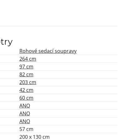
try
Rohové sedací soupravy
264 cm
97 cm
82 cm
203 cm
42 cm
60 cm
ANO
ANO
ANO
57 cm
200 x 130 cm