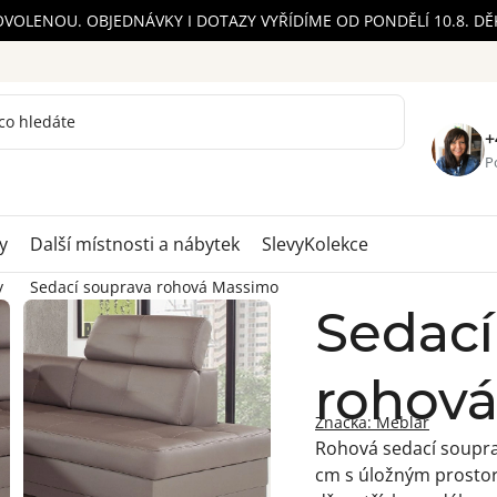
OVOLENOU. OBJEDNÁVKY I DOTAZY VYŘÍDÍME OD PONDĚLÍ 10.8. D
+
Po
y
Další místnosti a nábytek
Slevy
Kolekce
y
Sedací souprava rohová Massimo
Sedací
rohov
Značka:
Meblar
Rohová sedací souprav
cm s úložným prostor