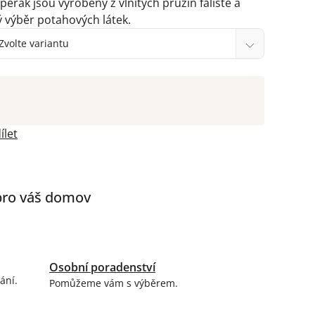
pěrák jsou vyrobeny z vlnitých pružin faliste a
ý výběr potahových látek.
ílet
 pro váš domov
Osobní poradenství
ání.
Pomůžeme vám s výběrem.