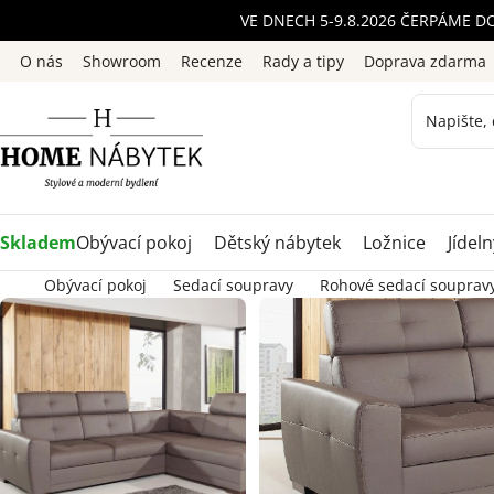
Přejít
VE DNECH 5-9.8.2026 ČERPÁME D
na
O nás
Showroom
Recenze
Rady a tipy
Doprava zdarma
obsah
Skladem
Obývací pokoj
Dětský nábytek
Ložnice
Jídeln
Obývací pokoj
Sedací soupravy
Rohové sedací souprav