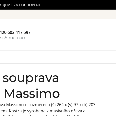
ĚKUJEME ZA POCHOPENÍ.
420 603 417 597
Nákupní ko
-Pá: 9.00 - 17.00
 souprava
á Massimo
a Massimo o rozměrech (š) 264 x (v) 97 x (h) 203
em. Kostra je vyrobena z masivního dřeva a