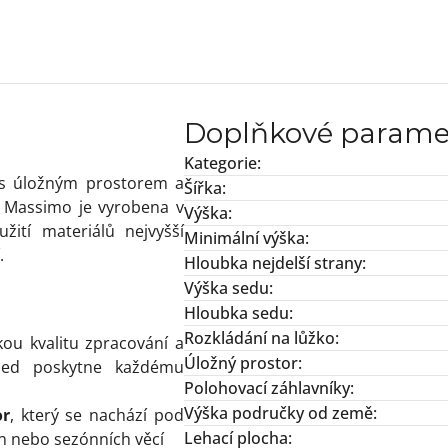
Doplňkové parame
Kategorie
:
 s úložným prostorem a
Šířka
:
a Massimo je vyrobena v
Výška
:
ití materiálů nejvyšší
Minimální výška
:
.
Hloubka nejdelší strany
:
Výška sedu
:
Hloubka sedu
:
Rozkládání na lůžko
:
u kvalitu zpracování a
Úložný prostor
:
led poskytne každému
Polohovací záhlavníky
:
Výška područky od země
:
or
, který se nachází pod
Lehací plocha
:
n nebo sezónních věcí