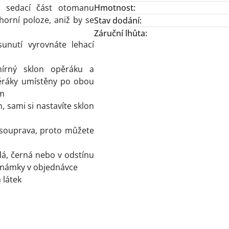
 sedací část otomanu
Hmotnost
:
orní poloze, aniž by se
Stav dodání
:
Záruční lhůta
:
sunutí vyrovnáte lehací
írný sklon opěráku a
pěráky umístěny po obou
em
m,
sami si nastavíte sklon
í souprava, proto můžete
dá, černá nebo v odstínu
oznámky v objednávce
 látek