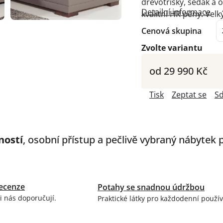
dřevotřísky, sedák a o
Detailní informace
kvalitní HR pěny. Velk
Cenová skupina
Zvolte variantu
od
29 990 Kč
Tisk
Zeptat se
Sd
ností
, osobní přístup a pečlivě vybraný nábytek
ecenze
Potahy se snadnou údržbou
i nás doporučují.
Praktické látky pro každodenní použív