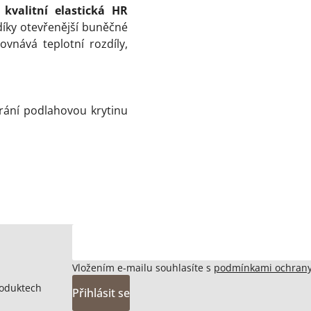
kvalitní elastická HR
díky otevřenější buněčné
vnává teplotní rozdíly,
hrání podlahovou krytinu
Vložením e-mailu souhlasíte s
podmínkami ochrany
roduktech
Přihlásit se