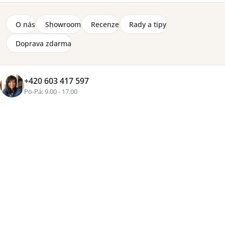
O nás
Showroom
Recenze
Rady a tipy
Doprava zdarma
+420 603 417 597
+1 fotka
Po-Pá: 9.00 - 17.00
Značka:
DomArtStyl
Cenová
skupina
Zvolte variantu
od
3 500 Kč
Přidat do košíku