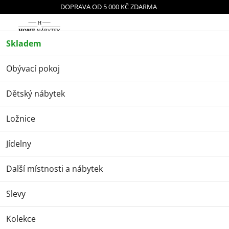
Přejít
DOPRAVA OD 5 000 KČ ZDARMA
na
obsah
Náku
Skladem
Dětský nábytek
Dětský textil
Polštáře pro děti
Polštář Lorena Canals BatBoy - Edgar Plans
Obývací pokoj
Polštář Lorena Canals
Dětský nábytek
BatBoy - Edgar Plans
Ložnice
Jídelny
Další místnosti a nábytek
Slevy
Kolekce