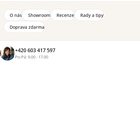
O nás
Showroom
Recenze
Rady a tipy
Doprava zdarma
+420 603 417 597
Po-Pá: 9.00 - 17.00
Značka:
Lenart
Regál k výklopné posteli BC-14 z kolekce Bed Concept,
velikost (š) 92 x (v) 178 x (h) 46 cm. Kvalitní provedení a
nadčasový vzhled regálu, který je stylově navržený k
oblíbené kolekci Bed Concept.
Detailní informace
2-8 týdnů