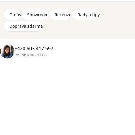
Značka:
Lenart
O nás
Showroom
Recenze
Rady a tipy
Výklopná postel horizontální s lehací plochou 160 x 200
cm. Postel je vyrobená laminované z dřevotřískové
Doprava zdarma
desky, laminované MDF desky a hrany jsou zakončené
lištou ABS. Postel je dodávaná bez matrace.
Detailní informace
+420 603 417 597
2-8 týdnů
Po-Pá: 9.00 - 17.00
25 170 Kč
Přidat do košíku
Tisk
Zeptat se
Sdílet
Více než
16 let zkušeností
, osobní přístup a pečlivě
vybraný nábytek pro váš domov