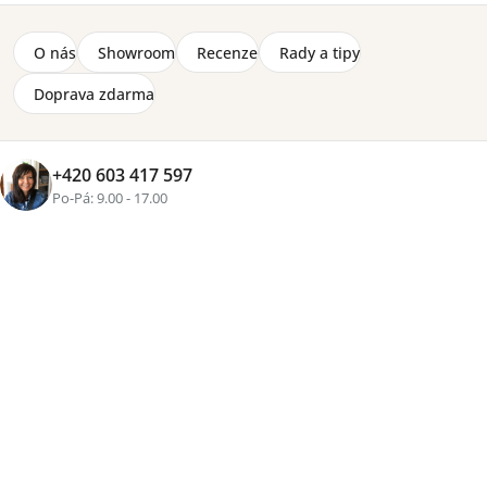
Značka:
Lenart
O nás
Showroom
Recenze
Rady a tipy
Výklopná postel horizontální s lehací plochou 90 x 200
cm. Postel je vyrobená z laminované dřevotřískové
Doprava zdarma
desky, laminované MDF desky a hrany jsou zakončené
lištou ABS. Postel je dodávaná bez matrace.
Detailní informace
+420 603 417 597
2-8 týdnů
Po-Pá: 9.00 - 17.00
22 170 Kč
Přidat do košíku
Tisk
Zeptat se
Sdílet
Více než
16 let zkušeností
, osobní přístup a pečlivě
vybraný nábytek pro váš domov